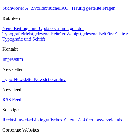
Stichwörter A–Z
Volltextsuche
FAQ | Häufig gestellte Fragen
Rubriken
Neue Beiträge und Updates
Grundlagen der
Typografie
Meistgelesene Beiträge
Wenigstgelesene Beiträge
Zitate zu
Typografie und Schrift
Kontakt
Impressum
Newsletter
Typo-Newsletter
Newsletterarchiv
Newsfeed
RSS Feed
Sonstiges
Rechtshinweise
Bibliografisches Zitieren
Abkürzungsverzeichnis
Corporate Websites