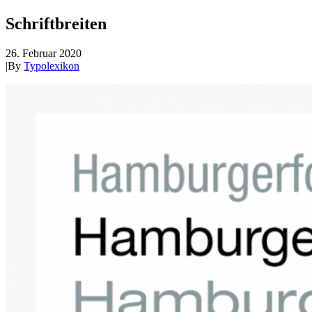
Schriftbreiten
26. Februar 2020
|
By
Typolexikon