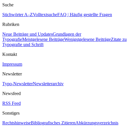
Suche
Stichwörter A–Z
Volltextsuche
FAQ | Häufig gestellte Fragen
Rubriken
Neue Beiträge und Updates
Grundlagen der
Typografie
Meistgelesene Beiträge
Wenigstgelesene Beiträge
Zitate zu
Typografie und Schrift
Kontakt
Impressum
Newsletter
Typo-Newsletter
Newsletterarchiv
Newsfeed
RSS Feed
Sonstiges
Rechtshinweise
Bibliografisches Zitieren
Abkürzungsverzeichnis