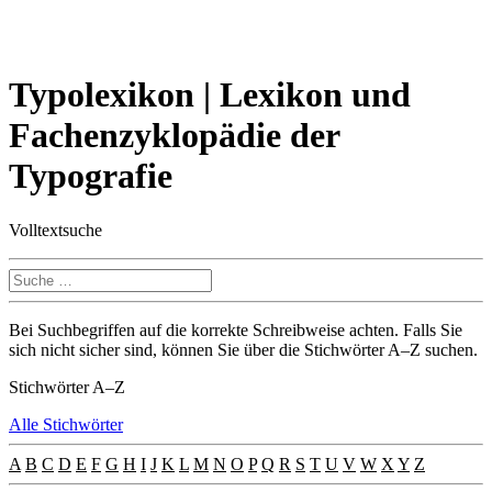
Typolexikon | Lexikon und
Fachenzyklopädie der
Typografie
Volltextsuche
Bei Suchbegriffen auf die korrekte Schreibweise achten. Falls Sie
sich nicht sicher sind, können Sie über die Stichwörter A–Z suchen.
Stichwörter A–Z
Alle Stichwörter
A
B
C
D
E
F
G
H
I
J
K
L
M
N
O
P
Q
R
S
T
U
V
W
X
Y
Z