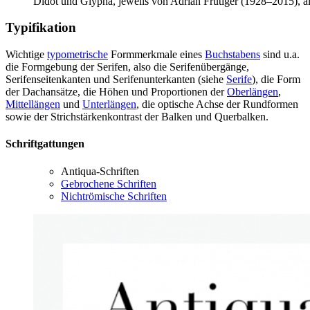
Didot und Glypha, jeweils von Adrian Frutiger (1928–2015), all
Typifikation
Wichtige
typometrische
Formmerkmale eines
Buchstabens
sind u.a.
die Formgebung der Serifen, also die Serifenübergänge,
Serifenseitenkanten und Serifenunterkanten (siehe
Serife
), die Form
der Dachansätze, die Höhen und Proportionen der
Oberlängen
,
Mittellängen
und
Unterlängen
, die optische Achse der Rundformen
sowie der Strichstärkenkontrast der Balken und Querbalken.
Schriftgattungen
Antiqua-Schriften
Gebrochene Schriften
Nichtrömische Schriften