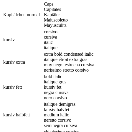
Caps
Capitales
Kapitälchen normal
Kaptäler
Maiuscoletto
Mayusculita
corsivo
cursiva
kursiv
italic
italique
extra bold condensed italic
italique étroit extra gras
kursiv extra
muy negra estrecha cursiva
nerissimo stretto corsivo
bold italic
italique gras
kursiv fett
kursiv fet
negra cursiva
nero corsivo
italique demigras
kursiv halvfet
kursiv halbfett
medium italic
neretto corsivo
seminegra cursiva
chiarissimo corsivo