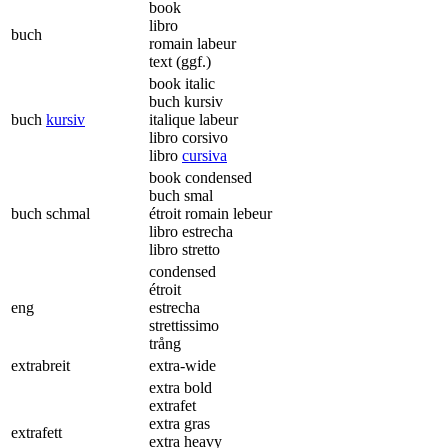
book
libro
buch
romain labeur
text (ggf.)
book italic
buch kursiv
buch
kursiv
italique labeur
libro corsivo
libro
cursiva
book condensed
buch smal
buch schmal
étroit romain lebeur
libro estrecha
libro stretto
condensed
étroit
eng
estrecha
strettissimo
trång
extrabreit
extra-wide
extra bold
extrafet
extra gras
extrafett
extra heavy