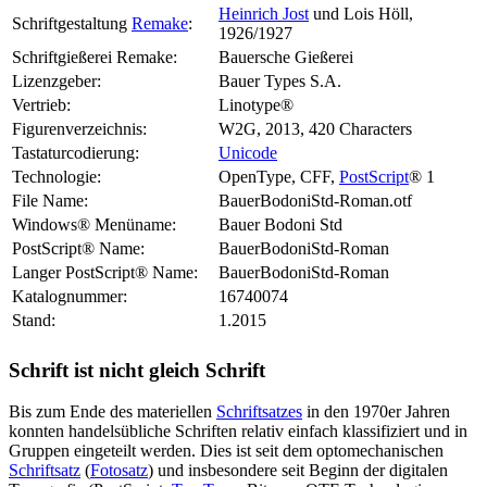
Heinrich Jost
und Lois Höll,
Schriftgestaltung
Remake
:
1926/1927
Schriftgießerei Remake:
Bauersche Gießerei
Lizenzgeber:
Bauer Types S.A.
Vertrieb:
Linotype®
Figurenverzeichnis:
W2G, 2013, 420 Characters
Tastaturcodierung:
Unicode
Technologie:
OpenType, CFF,
PostScript
® 1
File Name:
BauerBodoniStd-Roman.otf
Windows® Menüname:
Bauer Bodoni Std
PostScript® Name:
BauerBodoniStd-Roman
Langer PostScript® Name:
BauerBodoniStd-Roman
Katalognummer:
16740074
Stand:
1.2015
Schrift ist nicht gleich Schrift
Bis zum Ende des materiellen
Schriftsatzes
in den 1970er Jahren
konnten handelsübliche Schriften relativ einfach klassifiziert und in
Gruppen eingeteilt werden. Dies ist seit dem optomechanischen
Schriftsatz
(
Fotosatz
) und insbesondere seit Beginn der digitalen