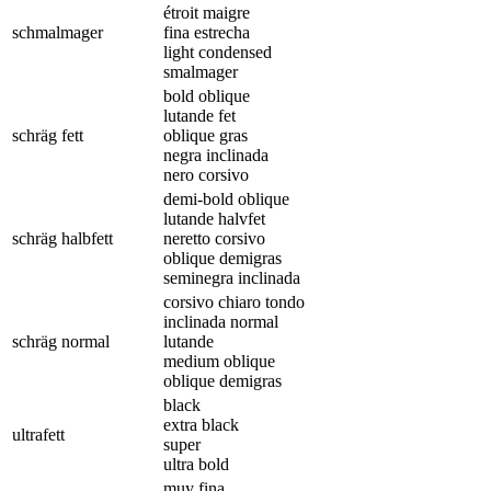
étroit maigre
schmalmager
fina estrecha
light condensed
smalmager
bold oblique
lutande fet
schräg fett
oblique gras
negra inclinada
nero corsivo
demi-bold oblique
lutande halvfet
schräg halbfett
neretto corsivo
oblique demigras
seminegra inclinada
corsivo chiaro tondo
inclinada normal
schräg normal
lutande
medium oblique
oblique demigras
black
extra black
ultrafett
super
ultra bold
muy fina