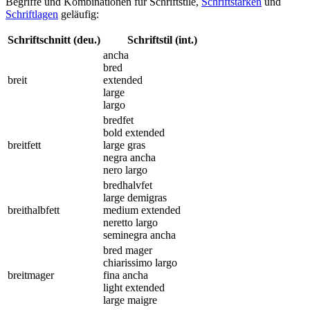
Begriffe und Kombinationen für Schriftstile,
Schriftstärken
und
Schriftlagen
geläufig:
Schriftschnitt (deu.)
Schriftstil (int.)
ancha
bred
breit
extended
large
largo
bredfet
bold extended
breitfett
large gras
negra ancha
nero largo
bredhalvfet
large demigras
breithalbfett
medium extended
neretto largo
seminegra ancha
bred mager
chiarissimo largo
breitmager
fina ancha
light extended
large maigre