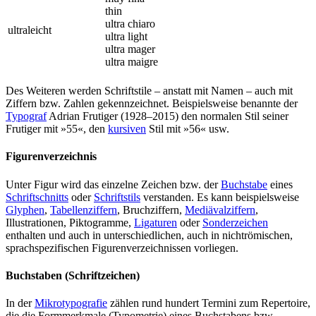
thin
ultra chiaro
ultraleicht
ultra light
ultra mager
ultra maigre
Des Weiteren werden Schriftstile – anstatt mit Namen – auch mit
Ziffern bzw. Zahlen gekennzeichnet. Beispielsweise benannte der
Typograf
Adrian Frutiger (1928–2015) den normalen Stil seiner
Frutiger mit »55«, den
kursiven
Stil mit »56« usw.
Figurenverzeichnis
Unter Figur wird das einzelne Zeichen bzw. der
Buchstabe
eines
Schriftschnitts
oder
Schriftstils
verstanden. Es kann beispielsweise
Glyphen
,
Tabellenziffern
, Bruchziffern,
Mediävalziffern
,
Illustrationen, Piktogramme,
Ligaturen
oder
Sonderzeichen
enthalten und auch in unterschiedlichen, auch in nichtrömischen,
sprachspezifischen Figurenverzeichnissen vorliegen.
Buchstaben (Schriftzeichen)
In der
Mikrotypografie
zählen rund hundert Termini zum Repertoire,
die die Formmerkmale (Typometrie) eines Buchstabens bzw.