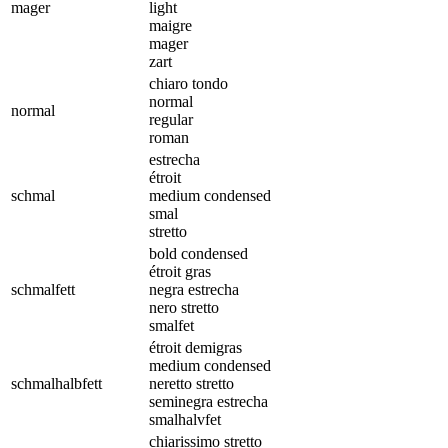
mager
light
maigre
mager
zart
chiaro tondo
normal
normal
regular
roman
estrecha
étroit
schmal
medium condensed
smal
stretto
bold condensed
étroit gras
schmalfett
negra estrecha
nero stretto
smalfet
étroit demigras
medium condensed
schmalhalbfett
neretto stretto
seminegra estrecha
smalhalvfet
chiarissimo stretto