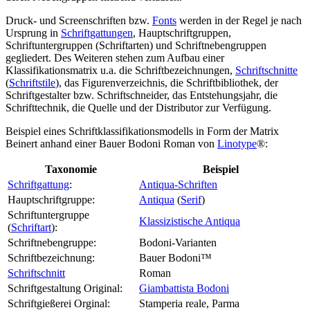
Druck- und Screenschriften bzw.
Fonts
werden in der Regel je nach
Ursprung in
Schriftgattungen
, Hauptschriftgruppen,
Schriftuntergruppen (Schriftarten) und Schriftnebengruppen
gegliedert. Des Weiteren stehen zum Aufbau einer
Klassifikationsmatrix u.a. die Schriftbezeichnungen,
Schriftschnitte
(
Schriftstile
), das Figurenverzeichnis, die Schriftbibliothek, der
Schriftgestalter bzw. Schriftschneider, das Entstehungsjahr, die
Schrifttechnik, die Quelle und der Distributor zur Verfügung.
Beispiel eines Schriftklassifikationsmodells in Form der Matrix
Beinert anhand einer Bauer Bodoni Roman von
Linotype
®:
Taxonomie
Beispiel
Schriftgattung
:
Antiqua-Schriften
Hauptschriftgruppe:
Antiqua
(
Serif
)
Schriftuntergruppe
Klassizistische Antiqua
(
Schriftart
):
Schriftnebengruppe:
Bodoni-Varianten
Schriftbezeichnung:
Bauer Bodoni™
Schriftschnitt
Roman
Schriftgestaltung Original:
Giambattista Bodoni
Schriftgießerei Orginal:
Stamperia reale, Parma