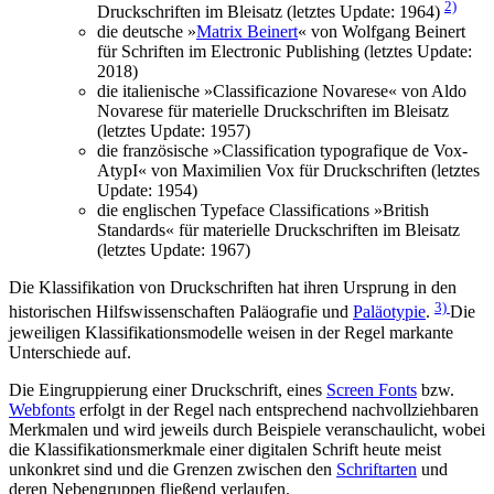
2)
Druckschriften im Bleisatz (letztes Update: 1964)
die deutsche »
Matrix Beinert
« von Wolfgang Beinert
für Schriften im Electronic Publishing (letztes Update:
2018)
die italienische »Classificazione Novarese« von Aldo
Novarese für materielle Druckschriften im Bleisatz
(letztes Update: 1957)
die französische »Classification typografique de Vox-
AtypI« von Maximilien Vox für Druckschriften (letztes
Update: 1954)
die englischen Typeface Classifications »British
Standards« für materielle Druckschriften im Bleisatz
(letztes Update: 1967)
Die Klassifikation von Druckschriften hat ihren Ursprung in den
3)
historischen Hilfswissenschaften Paläografie und
Paläotypie
.
Die
jeweiligen Klassifikationsmodelle weisen in der Regel markante
Unterschiede auf.
Die Eingruppierung einer Druckschrift, eines
Screen Fonts
bzw.
Webfonts
erfolgt in der Regel nach entsprechend nachvollziehbaren
Merkmalen und wird jeweils durch Beispiele veranschaulicht, wobei
die Klassifikationsmerkmale einer digitalen Schrift heute meist
unkonkret sind und die Grenzen zwischen den
Schriftarten
und
deren Nebengruppen fließend verlaufen.