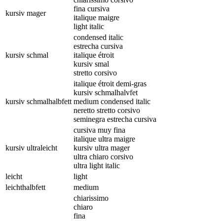
fina cursiva
kursiv mager
italique maigre
light italic
condensed italic
estrecha cursiva
kursiv schmal
italique étroit
kursiv smal
stretto corsivo
italique étroit demi-gras
kursiv schmalhalvfet
kursiv schmalhalbfett
medium condensed italic
neretto stretto corsivo
seminegra estrecha cursiva
cursiva muy fina
italique ultra maigre
kursiv ultraleicht
kursiv ultra mager
ultra chiaro corsivo
ultra light italic
leicht
light
leichthalbfett
medium
chiarissimo
chiaro
fina