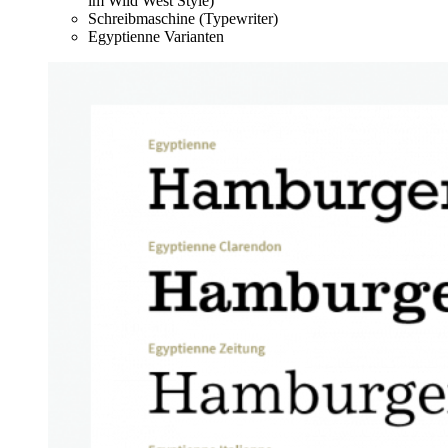
im Wild West Style)
Schreibmaschine (Typewriter)
Egyptienne Varianten