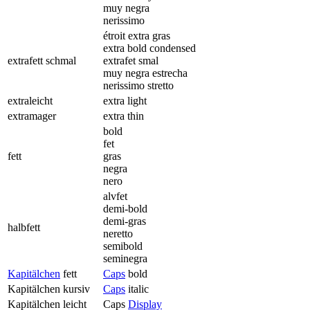
muy negra
nerissimo
étroit extra gras
extra bold condensed
extrafett schmal
extrafet smal
muy negra estrecha
nerissimo stretto
extraleicht
extra light
extramager
extra thin
bold
fet
fett
gras
negra
nero
alvfet
demi-bold
demi-gras
halbfett
neretto
semibold
seminegra
Kapitälchen
fett
Caps
bold
Kapitälchen kursiv
Caps
italic
Kapitälchen leicht
Caps
Display