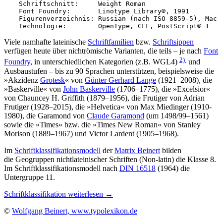
Schriftschnitt:     Weight Roman

Font Foundry:       Linotype Library®, 1991

Figurenverzeichnis: Russian (nach ISO 8859-5), Mac

Technologie:        OpenType, CFF, PostScript® 1
Viele namhafte lateinische
Schriftfamilien
bzw.
Schriftsippen
verfügen heute über nichtrömische Varianten, die teils – je nach
Font
2)
Foundry
, in unterschiedlichen Kategorien (z.B. WGL4)
und
Ausbaustufen – bis zu 90 Sprachen unterstützen, beispielsweise die
»Akzidenz
Grotesk
« von
Günter Gerhard Lange
(1921–2008), die
»Baskerville« von
John Baskerville
(1706–1775), die »Excelsior«
von Chauncey H. Griffith (1879–1956), die Frutiger von Adrian
Frutiger (1928–2015), die »Helvetica« von Max Miedinger (1910-
1980), die Garamond von
Claude Garamond
(um 1498/99–1561)
sowie die »Times« bzw. die »Times New Roman« von Stanley
Morison (1889–1967) und Victor Lardent (1905–1968).
Im
Schriftklassifikationsmodell
der
Matrix Beinert
bilden
die Geogruppen nichtlateinischer Schriften (Non-latin) die Klasse 8.
Im Schriftklassifikationsmodell nach
DIN 16518
(1964) die
Untergruppe 11.
Schriftklassifikation weiterlesen →
©
Wolfgang Beinert, www.typolexikon.de