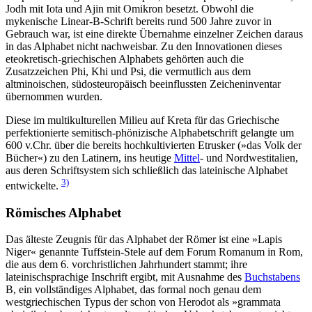
Jodh mit Iota und Ajin mit Omikron besetzt. Obwohl die
mykenische Linear-B-Schrift bereits rund 500 Jahre zuvor in
Gebrauch war, ist eine direkte Übernahme einzelner Zeichen daraus
in das Alphabet nicht nachweisbar. Zu den Innovationen dieses
eteokretisch-griechischen Alphabets gehörten auch die
Zusatzzeichen Phi, Khi und Psi, die vermutlich aus dem
altminoischen, südosteuropäisch beeinflussten Zeicheninventar
übernommen wurden.
Diese im multikulturellen Milieu auf Kreta für das Griechische
perfektionierte semitisch-phönizische Alphabetschrift gelangte um
600 v.Chr. über die bereits hochkultivierten Etrusker (»das Volk der
Bücher«) zu den Latinern, ins heutige
Mittel
- und Nordwestitalien,
aus deren Schriftsystem sich schließlich das lateinische Alphabet
3)
entwickelte.
Römisches Alphabet
Das älteste Zeugnis für das Alphabet der Römer ist eine »Lapis
Niger« genannte Tuffstein-Stele auf dem Forum Romanum in Rom,
die aus dem 6. vorchristlichen Jahrhundert stammt; ihre
lateinischsprachige Inschrift ergibt, mit Ausnahme des
Buchstabens
B, ein vollständiges Alphabet, das formal noch genau dem
westgriechischen Typus der schon von Herodot als »grammata