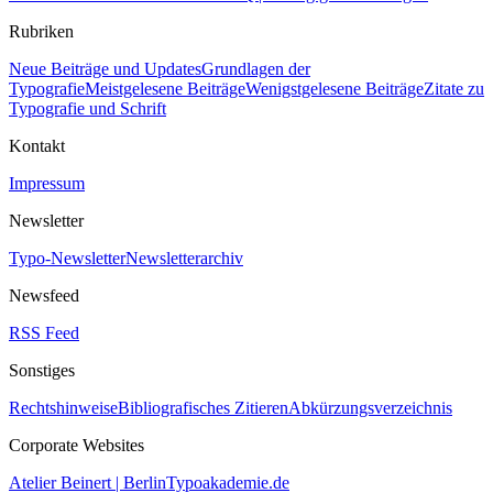
Rubriken
Neue Beiträge und Updates
Grundlagen der
Typografie
Meistgelesene Beiträge
Wenigstgelesene Beiträge
Zitate zu
Typografie und Schrift
Kontakt
Impressum
Newsletter
Typo-Newsletter
Newsletterarchiv
Newsfeed
RSS Feed
Sonstiges
Rechtshinweise
Bibliografisches Zitieren
Abkürzungsverzeichnis
Corporate Websites
Atelier Beinert | Berlin
Typoakademie.de