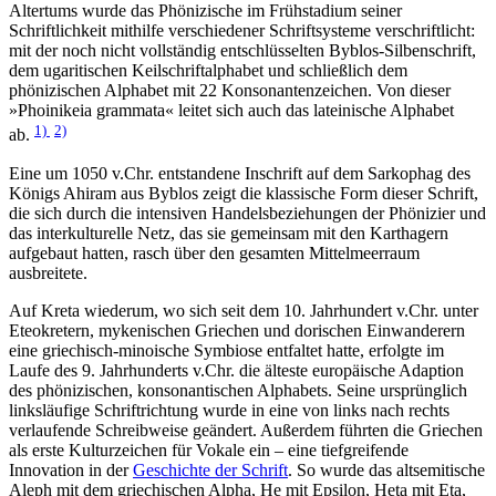
Altertums wurde das Phönizische im Frühstadium seiner
Schriftlichkeit mithilfe verschiedener Schriftsysteme verschriftlicht:
mit der noch nicht vollständig entschlüsselten Byblos-Silbenschrift,
dem ugaritischen Keilschriftalphabet und schließlich dem
phönizischen Alphabet mit 22 Konsonantenzeichen. Von dieser
»Phoinikeia grammata« leitet sich auch das lateinische Alphabet
1)
2)
ab.
Eine um 1050 v.Chr. entstandene Inschrift auf dem Sarkophag des
Königs Ahiram aus Byblos zeigt die klassische Form dieser Schrift,
die sich durch die intensiven Handelsbeziehungen der Phönizier und
das interkulturelle Netz, das sie gemeinsam mit den Karthagern
aufgebaut hatten, rasch über den gesamten Mittelmeerraum
ausbreitete.
Auf Kreta wiederum, wo sich seit dem 10. Jahrhundert v.Chr. unter
Eteokretern, mykenischen Griechen und dorischen Einwanderern
eine griechisch-minoische Symbiose entfaltet hatte, erfolgte im
Laufe des 9. Jahrhunderts v.Chr. die älteste europäische Adaption
des phönizischen, konsonantischen Alphabets. Seine ursprünglich
linksläufige Schriftrichtung wurde in eine von links nach rechts
verlaufende Schreibweise geändert. Außerdem führten die Griechen
als erste Kulturzeichen für Vokale ein – eine tiefgreifende
Innovation in der
Geschichte der Schrift
. So wurde das altsemitische
Aleph mit dem griechischen Alpha, He mit Epsilon, Heta mit Eta,