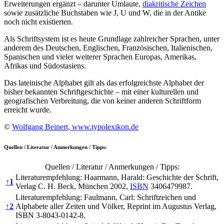
Erweiterungen ergänzt – darunter Umlaute,
diakritische Zeichen
sowie zusätzliche Buchstaben wie J, U und W, die in der Antike
noch nicht existierten.
Als Schriftsystem ist es heute Grundlage zahlreicher Sprachen, unter
anderem des Deutschen, Englischen, Französischen, Italienischen,
Spanischen und vieler weiterer Sprachen Europas, Amerikas,
Afrikas und Südostasiens.
Das lateinische Alphabet gilt als das erfolgreichste Alphabet der
bisher bekannten Schriftgeschichte – mit einer kulturellen und
geografischen Verbreitung, die von keiner anderen Schriftform
erreicht wurde.
©
Wolfgang Beinert, www.typolexikon.de
Quellen / Literatur / Anmerkungen / Tipps:
Quellen / Literatur / Anmerkungen / Tipps:
Literaturempfehlung: Haarmann, Harald: Geschichte der Schrift,
↑
1
Verlag C. H. Beck, München 2002,
ISBN
3406479987.
Literaturempfehlung: Faulmann, Carl: Schriftzeichen und
↑
2
Alphabete aller Zeiten und Völker, Reprint im Augustus Verlag,
ISBN 3-8043-0142-8.