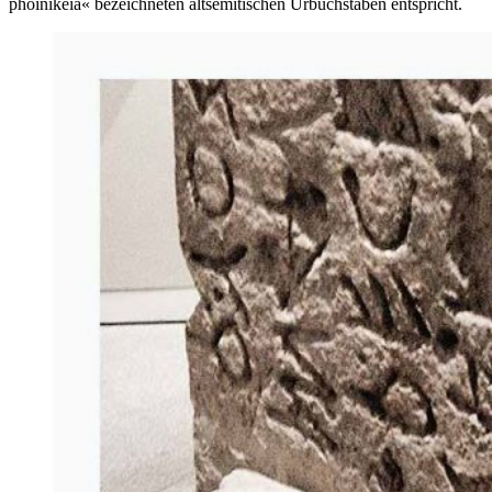
phoinikeia« bezeichneten altsemitischen Urbuchstaben entspricht.