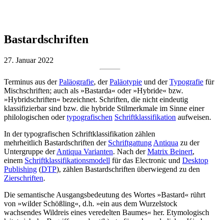
Bastardschriften
27. Januar 2022
Terminus aus der
Paläografie
, der
Paläotypie
und der
Typografie
für
Mischschriften; auch als »Bastarda« oder »Hybride« bzw.
»Hybridschriften« bezeichnet. Schriften, die nicht eindeutig
klassifizierbar sind bzw. die hybride Stilmerkmale im Sinne einer
philologischen oder
typografischen
Schriftklassifikation
aufweisen.
In der typografischen Schriftklassifikation zählen
mehrheitlich Bastardschriften der
Schriftgattung
Antiqua
zu der
Untergruppe der
Antiqua Varianten
. Nach der
Matrix Beinert
,
einem
Schriftklassifikationsmodell
für das Electronic und
Desktop
Publishing
(
DTP
), zählen Bastardschriften überwiegend zu den
Zierschriften
.
Die semantische Ausgangsbedeutung des Wortes »Bastard« rührt
von »wilder Schößling«, d.h. »ein aus dem Wurzelstock
wachsendes Wildreis eines veredelten Baumes« her. Etymologisch