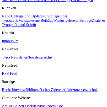
Rubriken
Neue Beiträge und Updates
Grundlagen der
Typografie
Meistgelesene Beiträge
Wenigstgelesene Beiträge
Zitate zu
Typografie und Schrift
Kontakt
Impressum
Newsletter
Typo-Newsletter
Newsletterarchiv
Newsfeed
RSS Feed
Sonstiges
Rechtshinweise
Bibliografisches Zitieren
Abkürzungsverzeichnis
Corporate Websites
Atelier Beinert | Berlin
Typoakademie.de