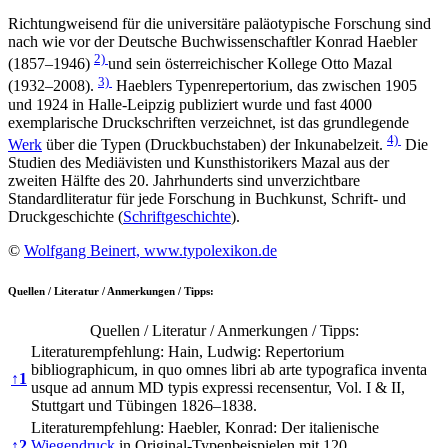
Richtungweisend für die universitäre paläotypische Forschung sind
nach wie vor der Deutsche Buchwissenschaftler Konrad Haebler
2)
(1857–1946)
und sein österreichischer Kollege Otto Mazal
3)
(1932–2008).
Haeblers Typenrepertorium, das zwischen 1905
und 1924 in Halle-Leipzig publiziert wurde und fast 4000
exemplarische Druckschriften verzeichnet, ist das grundlegende
4)
Werk
über die Typen (Druckbuchstaben) der Inkunabelzeit.
Die
Studien des Mediävisten und Kunsthistorikers Mazal aus der
zweiten Hälfte des 20. Jahrhunderts sind unverzichtbare
Standardliteratur für jede Forschung in Buchkunst, Schrift- und
Druckgeschichte (
Schriftgeschichte
).
©
Wolfgang Beinert, www.typolexikon.de
Quellen / Literatur / Anmerkungen / Tipps:
Quellen / Literatur / Anmerkungen / Tipps:
Literaturempfehlung: Hain, Ludwig: Repertorium
bibliographicum, in quo omnes libri ab arte typografica inventa
↑
1
usque ad annum MD typis expressi recensentur, Vol. I & II,
Stuttgart und Tübingen 1826–1838.
Literaturempfehlung: Haebler, Konrad: Der italienische
↑
2
Wiegendruck
in Original-Typenbeispielen mit 120