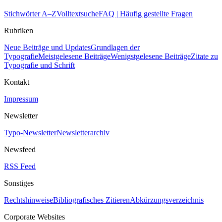
Stichwörter A–Z
Volltextsuche
FAQ | Häufig gestellte Fragen
Rubriken
Neue Beiträge und Updates
Grundlagen der
Typografie
Meistgelesene Beiträge
Wenigstgelesene Beiträge
Zitate zu
Typografie und Schrift
Kontakt
Impressum
Newsletter
Typo-Newsletter
Newsletterarchiv
Newsfeed
RSS Feed
Sonstiges
Rechtshinweise
Bibliografisches Zitieren
Abkürzungsverzeichnis
Corporate Websites