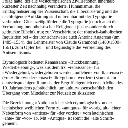
Folge hatte, der alle westeuropäischen Zivilisationen innerhalb
kürzester Zeit nachhaltig veränderte. Humanismus, die
Entdogmatisierung der Wissenschaft, die Liberalisierung und die
nachfolgende Aufklärung sind untrennbar mit der Typografie
verbunden. Gleichzeitig förderte die Typografie jedoch auch die
Verbreitung monotheistischer Religionen (insbesondere durch
gedruckte Bibeln), trug zur Verschärfung der römisch-katholischen
Inquisition bei – der ironischerweise auch Antoine Augereau (um
1485–1534), der Lehrmeister von Claude Garamond (1480/1500–
1561), zum Opfer fiel – und begünstigte die Verbreitung des
Antisemitismus.
Etymologisch bedeutet Renaissance »Rückbesinnung,
Wiederbelebung«, was aus dem frz. »renaissance« für
»Wiedergeburt, wiedergeboren werden, aufleben« von lt. »renasci«
(»re-« für »wieder« »nasci« für »geboren werden«) stammt. Im
deutschsprachigen Raum ist der Begriff eigentlich erst ab Mitte des
19. Jahrhunderts gebräuchlich, um kulturwissenschaftlich den
Übergang vom Mittelalter zur Neuzeit zu skizzieren.
Die Bezeichnung »Antiqua« leitet sich etymologisch von der
lateinischen weiblichen Form zu »antiquus« für »vorig, alt«, einer
Nebenform von »anticus« für »der vordere« vom lateinischen
»ante« für »vor« ab. Mit »Antiqua« ist somit die »alte Schrift«
gemeint.