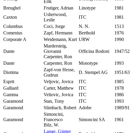
Erik
Breughel
Frutiger, Adrian
Linotype
1981
Usherwood,
Caxton
ITC
1981
Leslie
Columbus
Coci, Jorge
N. N.
1513
Comenius
Zapf, Hermann
Berthold
1976
Corporate A
Weidemann, Kurt
URW
1990
Mardersteig,
Dante
Giovanni
Officina Bodoni
1947/52
Carpenter, Ron
Dante
Carpenter, Ron
Monotype
1993
Zapf-von Hesse,
Diotima
D. Stempel AG
1951/63
Gudrun
Esprit
Veljovic, Jovica
ITC
1985
Galliard
Carter, Matthew
ITC
1978
Gamma
Veliovic, Jovica
ITC
1986
Garamond
Stan, Tony
ITC
1993
Garamond
Slimbach, Robert
Adobe
1989/91
Simoncini,
Garamond
Francesco
Simoncini SA
1961
Bilz, W.
Lange, Günter