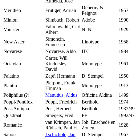
Almeida, José
Deberny &
Meridien
Frutiger, Adrian
1957
Peignot
Minion
Slimbach, Robert
Adobe
1990
Fahrenwaldt, Carl
Minister
N. N.
1929
Albert
Simoncin,
New Aster
Linotype
1958
Francesco
Novarese
Novarese, Aldo
ITC
1984
Carter, Will
Octavian
Kindersley,
Monotype
1961
David
Palatino
Zapf, Hermann
D. Stempel
1950
Pierpont, Frank
Plantin
Monotype
1913
Hinman
Poliphilus (?)
Manutius, Aldus
Officina Aldina
1499
Poppl-Pontifex
Poppl, Friedrich
Berthold
1974
Post-Antiqua
Post, Herbert
Berthold
1932/39
Quadraat
Smeijers, Fred
FF
1992/97
van Krimpen, Jan
Joh. Enschedé en
Romanée
1928
Rädisch, Paul H.
Zonen
Sabon
Tschichold, Jan
D. Stempel
1967