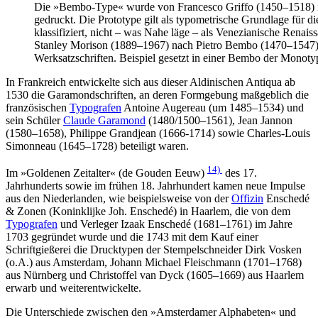
Die »Bembo-Type« wurde von Francesco Griffo (1450–1518) im
gedruckt. Die Prototype gilt als typometrische Grundlage für 
klassifiziert, nicht – was Nahe läge – als Venezianische Rena
Stanley Morison (1889–1967) nach Pietro Bembo (1470–1547) ben
Werksatzschriften. Beispiel gesetzt in einer Bembo der Monot
In Frankreich entwickelte sich aus dieser Aldinischen Antiqua ab
1530 die Garamondschriften, an deren Formgebung maßgeblich die
französischen
Typografen
Antoine Augereau (um 1485–1534) und
sein Schüler
Claude Garamond
(1480/1500–1561), Jean Jannon
(1580–1658), Philippe Grandjean (1666-1714) sowie Charles-Louis
Simonneau (1645–1728) beteiligt waren.
14)
Im »Goldenen Zeitalter« (de Gouden Eeuw)
des 17.
Jahrhunderts sowie im frühen 18. Jahrhundert kamen neue Impulse
aus den Niederlanden, wie beispielsweise von der
Offizin
Enschedé
& Zonen (Koninklijke Joh. Enschedé) in Haarlem, die von dem
Typografen
und Verleger Izaak Enschedé (1681–1761) im Jahre
1703 gegründet wurde und die 1743 mit dem Kauf einer
Schriftgießerei die Drucktypen der Stempelschneider Dirk Vosken
(o.A.) aus Amsterdam, Johann Michael Fleischmann (1701–1768)
aus Nürnberg und Christoffel van Dyck (1605–1669) aus Haarlem
erwarb und weiterentwickelte.
Die Unterschiede zwischen den »Amsterdamer Alphabeten« und