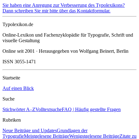
Sie haben eine Anregung zur Verbesserung des Typolexikons?
Dann schreiben Sie mir bitte über das Kontaktformular.
Typolexikon.de
Online-Lexikon und Fachenzyklopädie für Typografie, Schrift und
visuelle Gestaltung
Online seit 2001 · Herausgegeben von Wolfgang Beinert, Berlin
ISSN 3055-1471
Startseite
Auf einen Blick
Suche
Stichwörter A–Z
Volltextsuche
FAQ | Häufig gestellte Fragen
Rubriken
Neue Beiträge und Updates
Grundlagen der
Typografie
Meistgelesene Beiträge
Wenigstgelesene Beiträge
Zitate zu