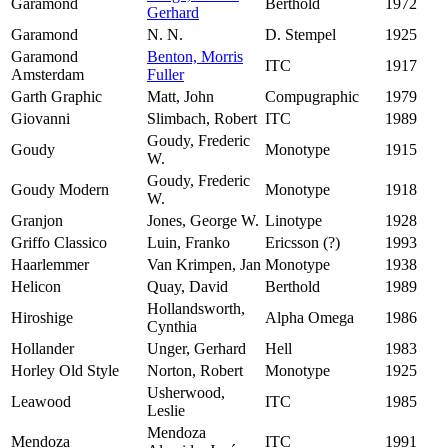
Garamond
Berthold
1972
Gerhard
Garamond
N. N.
D. Stempel
1925
Garamond
Benton, Morris
ITC
1917
Amsterdam
Fuller
Garth Graphic
Matt, John
Compugraphic
1979
Giovanni
Slimbach, Robert
ITC
1989
Goudy, Frederic
Goudy
Monotype
1915
W.
Goudy, Frederic
Goudy Modern
Monotype
1918
W.
Granjon
Jones, George W.
Linotype
1928
Griffo Classico
Luin, Franko
Ericsson (?)
1993
Haarlemmer
Van Krimpen, Jan
Monotype
1938
Helicon
Quay, David
Berthold
1989
Hollandsworth,
Hiroshige
Alpha Omega
1986
Cynthia
Hollander
Unger, Gerhard
Hell
1983
Horley Old Style
Norton, Robert
Monotype
1925
Usherwood,
Leawood
ITC
1985
Leslie
Mendoza
Mendoza
ITC
1991