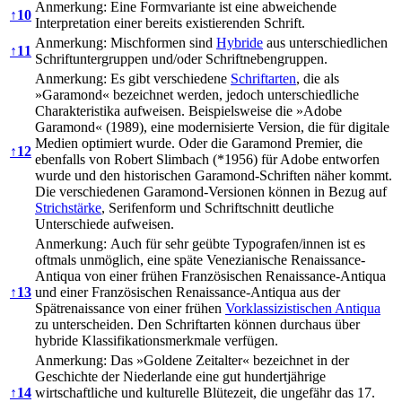
Anmerkung: Eine Formvariante ist eine abweichende
↑
10
Interpretation einer bereits existierenden Schrift.
Anmerkung: Mischformen sind
Hybride
aus unterschiedlichen
↑
11
Schriftuntergruppen und/oder Schriftnebengruppen.
Anmerkung: Es gibt verschiedene
Schriftarten
, die als
»Garamond« bezeichnet werden, jedoch unterschiedliche
Charakteristika aufweisen. Beispielsweise die »Adobe
Garamond« (1989), eine modernisierte Version, die für digitale
Medien optimiert wurde. Oder die Garamond Premier, die
↑
12
ebenfalls von Robert Slimbach (*1956) für Adobe entworfen
wurde und den historischen Garamond-Schriften näher kommt.
Die verschiedenen Garamond-Versionen können in Bezug auf
Strichstärke
, Serifenform und Schriftschnitt deutliche
Unterschiede aufweisen.
Anmerkung: Auch für sehr geübte Typografen/innen ist es
oftmals unmöglich, eine späte Venezianische Renaissance-
Antiqua von einer frühen Französischen Renaissance-Antiqua
↑
13
und einer Französischen Renaissance-Antiqua aus der
Spätrenaissance von einer frühen
Vorklassizistischen Antiqua
zu unterscheiden. Den Schriftarten können durchaus über
hybride Klassifikationsmerkmale verfügen.
Anmerkung: Das »Goldene Zeitalter« bezeichnet in der
Geschichte der Niederlande eine gut hundertjährige
↑
14
wirtschaftliche und kulturelle Blütezeit, die ungefähr das 17.