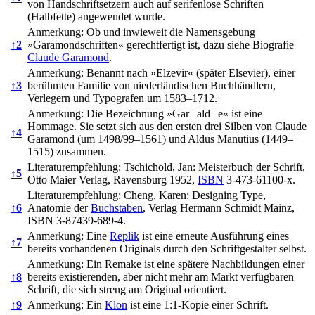
von Handschriftsetzern auch auf serifenlose Schriften
(Halbfette) angewendet wurde.
Anmerkung: Ob und inwieweit die Namensgebung
↑
2
»Garamondschriften« gerechtfertigt ist, dazu siehe Biografie
Claude Garamond
.
Anmerkung: Benannt nach »Elzevir« (später Elsevier), einer
↑
3
berühmten Familie von niederländischen Buchhändlern,
Verlegern und Typografen um 1583–1712.
Anmerkung: Die Bezeichnung »Gar | ald | e« ist eine
Hommage. Sie setzt sich aus den ersten drei Silben von Claude
↑
4
Garamond (um 1498/99–1561) und Aldus Manutius (1449–
1515) zusammen.
Literaturempfehlung: Tschichold, Jan: Meisterbuch der Schrift,
↑
5
Otto Maier Verlag, Ravensburg 1952,
ISBN
3-473-61100-x.
Literaturempfehlung: Cheng, Karen: Designing Type,
↑
6
Anatomie der
Buchstaben
, Verlag Hermann Schmidt Mainz,
ISBN 3-87439-689-4.
Anmerkung: Eine
Replik
ist eine erneute Ausführung eines
↑
7
bereits vorhandenen Originals durch den Schriftgestalter selbst.
Anmerkung: Ein Remake ist eine spätere Nachbildungen einer
↑
8
bereits existierenden, aber nicht mehr am Markt verfügbaren
Schrift, die sich streng am Original orientiert.
↑
9
Anmerkung: Ein
Klon
ist eine 1:1-Kopie einer Schrift.