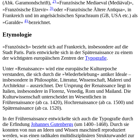
2)
(Abk. Garamondschrift),
»Französische Mediaeval (Mediäval)«,
3)
»Französische Elzevir«
oder »Französische Ältere Antiqua«, in
Frankreich und im angelsächsischen Sprachraum (GB, USA etc.) als
4)
»Garalde«
bezeichnet.
Etymologie
»Französisch« bezieht sich auf Frankreich, insbesondere auf die
Stadt Paris. Paris entwickelte sich in der Spätrenaissance zu einem
der wichtigsten europäischen Zentren der
Typografie
.
Unter »Renaissance« wird eine europäische Kulturepoche
verstanden, die sich durch die »Wiederbelebung« antiker Ideale –
insbesondere in Philosophie, Literatur, Wissenschaft, Malerei und
Architektur – auszeichnet. Der Ursprung der Renaissance liegt in
Italien, insbesondere in Florenz, Venedig, Rom und Mailand. Die
Kulturwissenschaft unterscheidet im Wesentlichen in
Frührenaissance (ab ca. 1420), Hochrenaissance (ab ca. 1500) und
Spätrenaissance (ab ca. 1520).
In der Frührenaissance entwickelte sich auch die Typografie durch
die Erfindung
Johannes Gutenbergs
(um 1400–1468). Durch sie
konnten von nun an Ideen und Wissen maschinell reproduziert
werden, was einen radikalen multidisziplinären Strukturwandel zur