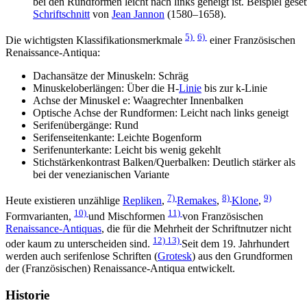
bei den Rundformen leicht nach links geneigt ist. Beispiel g
Schriftschnitt
von
Jean Jannon
(1580–1658).
5)
6)
Die wichtigsten Klassifikationsmerkmale
einer Französischen
Renaissance-Antiqua:
Dachansätze der Minuskeln: Schräg
Minuskeloberlängen: Über die H-
Linie
bis zur k-Linie
Achse der Minuskel e: Waagrechter Innenbalken
Optische Achse der Rundformen: Leicht nach links geneigt
Serifenübergänge: Rund
Serifenseitenkante: Leichte Bogenform
Serifenunterkante: Leicht bis wenig gekehlt
Stichstärkenkontrast Balken/Querbalken: Deutlich stärker als
bei der venezianischen Variante
7)
8)
9)
Heute existieren unzählige
Repliken
,
Remakes
,
Klone
,
10)
11)
Formvarianten,
und Mischformen
von Französischen
Renaissance-Antiquas
, die für die Mehrheit der Schriftnutzer nicht
12)
13)
oder kaum zu unterscheiden sind.
Seit dem 19. Jahrhundert
werden auch serifenlose Schriften (
Grotesk
) aus den Grundformen
der (Französischen) Renaissance-Antiqua entwickelt.
Historie