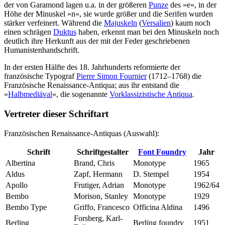
der von Garamond lagen u.a. in der größeren
Punze
des »e«, in der
Höhe der Minuskel »n«, sie wurde größer und die Serifen wurden
stärker verfeinert. Während die
Majuskeln
(
Versalien
) kaum noch
einen schrägen
Duktus
haben, erkennt man bei den Minuskeln noch
deutlich ihre Herkunft aus der mit der Feder geschriebenen
Humanistenhandschrift.
In der ersten Hälfte des 18. Jahrhunderts reformierte der
französische Typograf
Pierre Simon Fournier
(1712–1768) die
Französische Renaissance-Antiqua; aus ihr entstand die
»
Halbmediäval
«, die sogenannte
Vorklassizistische Antiqua
.
Vertreter dieser Schriftart
Französischen Renaissance-Antiquas (Auswahl):
Schrift
Schriftgestalter
Font Foundry
Jahr
Albertina
Brand, Chris
Monotype
1965
Aldus
Zapf, Hermann
D. Stempel
1954
Apollo
Frutiger, Adrian
Monotype
1962/64
Bembo
Morison, Stanley
Monotype
1929
Bembo Type
Griffo, Francesco
Officina Aldina
1496
Forsberg, Karl-
Berling
Berling foundry
1951