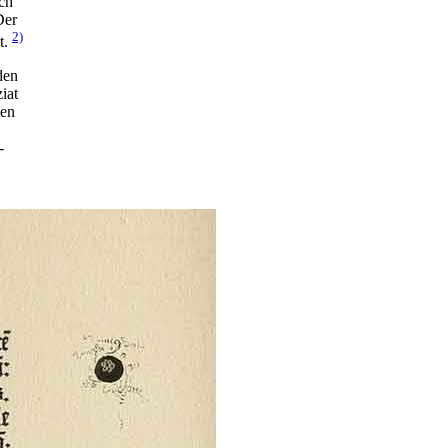
ach
Der
2)
t.
den
iat
ten
-