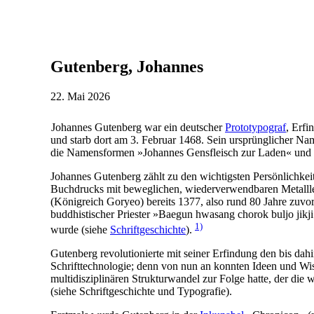
Gutenberg, Johannes
22. Mai 2026
Johannes Gutenberg war ein deutscher
Prototypograf
, Erfi
und starb dort am 3. Februar 1468. Sein ursprünglicher Na
die Namensformen »Johannes Gensfleisch zur Laden« und
Johannes Gutenberg zählt zu den wichtigsten Persönlichkeit
Buchdrucks mit beweglichen, wiederverwendbaren Metalllet
(Königreich Goryeo) bereits 1377, also rund 80 Jahre zuvor
buddhistischer Priester »Baegun hwasang chorok buljo jikji
1)
wurde (siehe
Schriftgeschichte
).
Gutenberg revolutionierte mit seiner Erfindung den bis dahi
Schrifttechnologie; denn von nun an konnten Ideen und Wis
multidisziplinären Strukturwandel zur Folge hatte, der die 
(siehe Schriftgeschichte und Typografie).