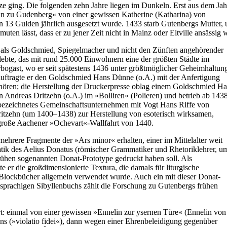
tze ging. Die folgenden zehn Jahre liegen im Dunkeln. Erst aus dem Jah
hin zu Gudenberg« von einer gewissen Katherine (Katharina) von
on 13 Gulden jährlich ausgesetzt wurde. 1433 starb Gutenbergs Mutter,
ten lässt, dass er zu jener Zeit nicht in Mainz oder Eltville ansässig 
als Goldschmied, Spiegelmacher und nicht den Zünften angehörender
lebte, das mit rund 25.000 Einwohnern eine der größten Städte im
rbogast, wo er seit spätestens 1436 unter größtmöglicher Geheimhaltun
eauftragte er den Goldschmied Hans Dünne (o.A.) mit der Anfertigung
gehören; die Herstellung der Druckerpresse oblag einem Goldschmied H
Andreas Dritzehn (o.A.) im »Bolliren« (Polieren) und betrieb ab 1438
« bezeichnetes Gemeinschaftsunternehmen mit Vogt Hans Riffe von
itzehn (um 1400–1438) zur Herstellung von esoterisch wirksamen,
 große Aachener »Ochevart«-Wallfahrt von 1440.
hrere Fragmente der »Ars minor« erhalten, einer im Mittelalter weit
atik des Aelius Donatus (römischer Grammatiker und Rhetoriklehrer, u
rühen sogenannten Donat-Prototype gedruckt haben soll. Als
 er die großdimensionierte Textura, die damals für liturgische
 Blockbücher allgemein verwendet wurde. Auch ein mit dieser Donat-
hsprachigen Sibyllenbuchs zählt die Forschung zu Gutenbergs frühen
rt: einmal von einer gewissen »Ennelin zur ysernen Türe« (Ennelin von
ns (»violatio fidei«), dann wegen einer Ehrenbeleidigung gegenüber