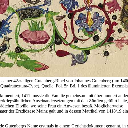
s einer 42-zeiligen Gutenberg-Bibel von Johannes Gutenberg (um 14
Quadrattextura-Type). Quelle: Fol. 5r, Bd. 1 des illuminierten Exemplar
okumentiert; 1411 musste die Familie gemeinsam mit über hundert ande
gerkriegsähnlichen Auseinandersetzungen mit den Zünften geführt hatte,
städtchen Eltville, wo seine Frau ein Anwesen besaß. Möglicherweise
mater der Erzdiözese Mainz galt und in dessen Matrikel von 1418/19 ein
urde Gutenbergs Name erstmals in einem Gerichtsdokument genannt, in