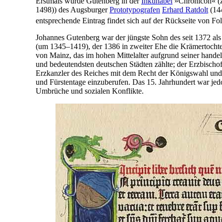
Erstmals wurde Gutenberg in der
Inkunabel
»Chronicon« (zw
1498)) des Augsburger
Prototypografen
Erhard Ratdolt
(144
entsprechende Eintrag findet sich auf der Rückseite von Fo
Johannes Gutenberg war der jüngste Sohn des seit 1372 al
(um 1345–1419), der 1386 in zweiter Ehe die Krämertochter
von Mainz, das im hohen Mittelalter aufgrund seiner handel
und bedeutendsten deutschen Städten zählte; der Erzbischo
Erzkanzler des Reiches mit dem Recht der Königswahl und s
und Fürstentage einzuberufen. Das 15. Jahrhundert war jed
Umbrüche und sozialen Konflikte.