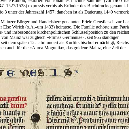
eite Edition, lektoriert von Johannes Lucilius Santritter (vor 1460–n
7–1527/1528) expressis verbis als Erfinder des Buchdrucks genannt. 
lio 3 unter der Jahreszahl 1457; daneben ist als Datierung 1440 vermerk
s Mainzer Bürger und Handelsherr genannten Friele Gensfleisch zur La
 Else Wirich (o.A.–um 1433) heiratete. Die Familie gehörte zum Patriz
s- und insbesondere kirchenpolitischen Schlüsselposition zu den reichs
f von Mainz war zugleich »Primas Germaniae«, seit 965 ständiger
eit dem späten 12. Jahrhundert als Kurfürstbischof ermächtigt, Reichs
och auch für die »Aurea Moguntia«, das goldene Mainz, eine Zeit der