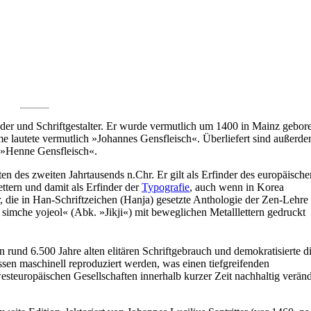
nder und Schriftgestalter. Er wurde vermutlich um 1400 in Mainz gebor
me lautete vermutlich »Johannes Gensfleisch«. Überliefert sind außerd
 »Henne Gensfleisch«.
en des zweiten Jahrtausends n.Chr. Er gilt als Erfinder des europäische
tern und damit als Erfinder der
Typografie
, auch wenn in Korea
, die in Han-Schriftzeichen (Hanja) gesetzte Anthologie der Zen-Lehre
 simche yojeol« (Abk. »Jikji«) mit beweglichen Metalllettern gedruckt
n rund 6.500 Jahre alten elitären Schriftgebrauch und demokratisierte d
sen maschinell reproduziert werden, was einen tiefgreifenden
westeuropäischen Gesellschaften innerhalb kurzer Zeit nachhaltig veränd