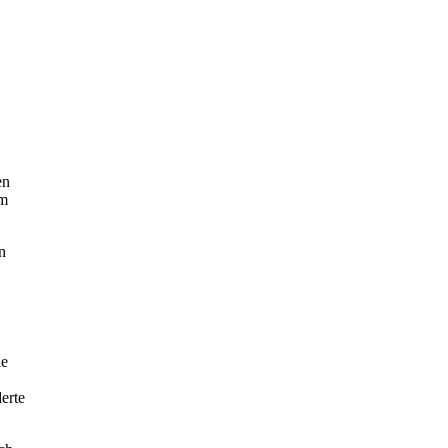
en
em
n
ie
erte