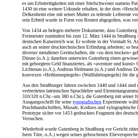
es um Erbstreitigkeiten mit einer Stiefschwester namens Pa
1430 ist eine weitere Urkunde erhalten, in der dem »Henc
Delkenheim eine mit seiner Mutter zu teilende Leibrente v
sein Erbteil wurde in Form von Renten abgegolten, was vermu
Von 1434 an belegen mehrere Dokumente, dass Gutenberg 
Freimeister zumindest bis zum 12. März 1444 in Straßburg 
deutschen Kaiserreich war. Er wohnte in der Vorstadt St. A
auch an seiner drucktechnischen Erfindung arbeitete; so b
diverser metallener Gerätschaften, die »zu dem trucken« 
Dünne (o.A.); daneben unterwies Gutenberg einen gewissen 
mit geborgtem Geld finanziertes, als »aventure und kunst
Lichtenau (o.A.), Andreas Heilmann (o.A.) und Andreas Dr
konvexen »Heiltumsspiegeln« (Wallfahrtsspiegeln) für die
Aus den Straßburger Jahren zwischen 1440 und 1444 sind me
verbreiteten lateinischen Sprachlehre und Elementargramm
310/320 n.Chr.–um 380 n.Chr.), die Gutenberg mit seiner f
Ausgangsschrift für seine
typografischen
Experimente wählte
Prachthandschriften, Missale, Kodizes und xylographische
Prototype sicher vor 1453 gedrucktes Fragment des deutsc
Versuchen.
Wiederholt wurde Gutenberg in Straßburg vor Gericht zitie
Isern Türe, o.A.) wegen seines gebrochenen Eheverspreche