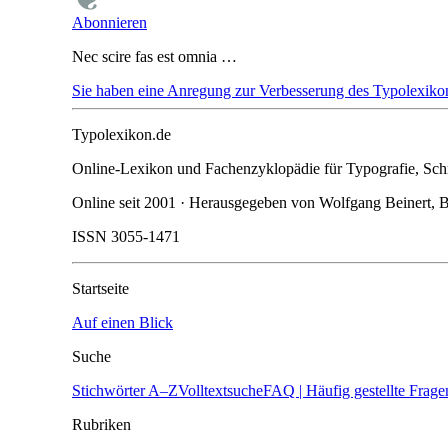
Abonnieren
Nec scire fas est omnia …
Sie haben eine Anregung zur Verbesserung des Typolexikon
Typolexikon.de
Online-Lexikon und Fachenzyklopädie für Typografie, Schri
Online seit 2001 · Herausgegeben von Wolfgang Beinert, B
ISSN 3055-1471
Startseite
Auf einen Blick
Suche
Stichwörter A–Z
Volltextsuche
FAQ | Häufig gestellte Frage
Rubriken