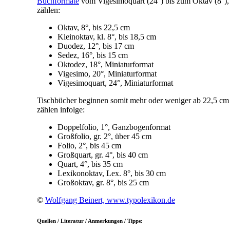
Buchformate
vom Vigesimoquart (24°) bis zum Oktav (8°), a
zählen:
Oktav, 8°, bis 22,5 cm
Kleinoktav, kl. 8°, bis 18,5 cm
Duodez, 12°, bis 17 cm
Sedez, 16°, bis 15 cm
Oktodez, 18°, Miniaturformat
Vigesimo, 20°, Miniaturformat
Vigesimoquart, 24°, Miniaturformat
Tischbücher beginnen somit mehr oder weniger ab 22,5 cm
zählen infolge:
Doppelfolio, 1°, Ganzbogenformat
Großfolio, gr. 2°, über 45 cm
Folio, 2°, bis 45 cm
Großquart, gr. 4°, bis 40 cm
Quart, 4°, bis 35 cm
Lexikonoktav, Lex. 8°, bis 30 cm
Großoktav, gr. 8°, bis 25 cm
©
Wolfgang Beinert, www.typolexikon.de
Quellen / Literatur / Anmerkungen / Tipps: