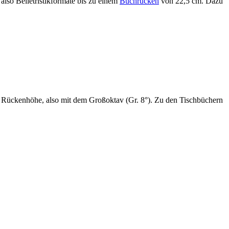
lso Belletristikformate bis zu einem
Buchrücken
von 22,5 cm. Dazu
 Rückenhöhe, also mit dem Großoktav (Gr. 8°). Zu den Tischbüchern