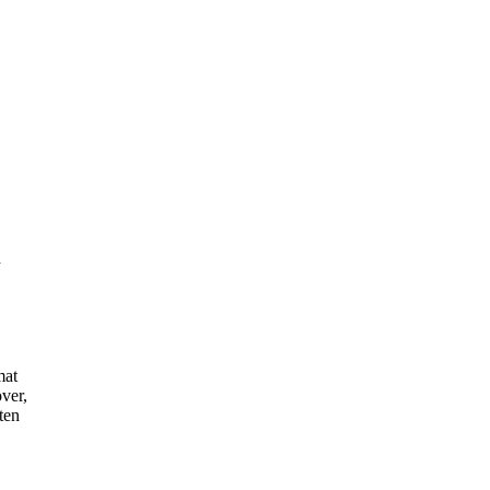
n
mat
ver,
ten