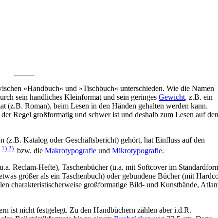
wischen »Handbuch« und »Tischbuch« unterschieden. Wie die Namen
durch sein handliches Kleinformat und sein geringes
Gewicht
, z.B. ein
mat (z.B. Roman), beim Lesen in den Händen gehalten werden kann.
n der Regel großformatig und schwer ist und deshalb zum Lesen auf de
 (z.B. Katalog oder Geschäftsbericht) gehört, hat Einfluss auf den
1)
2)
g
bzw. die
Makrotypografie
und
Mikrotypografie
.
.a. Reclam-Hefte), Taschenbücher (u.a. mit Softcover im Standardfor
 etwas größer als ein Taschenbuch) oder gebundene Bücher (mit Hardco
len charakteristischerweise großformatige Bild- und Kunstbände, Atlan
 ist nicht festgelegt. Zu den Handbüchern zählen aber i.d.R.