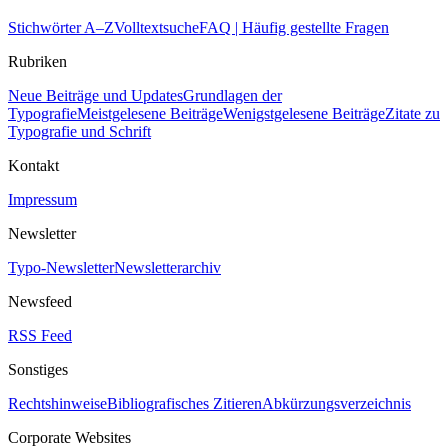
Stichwörter A–Z
Volltextsuche
FAQ | Häufig gestellte Fragen
Rubriken
Neue Beiträge und Updates
Grundlagen der
Typografie
Meistgelesene Beiträge
Wenigstgelesene Beiträge
Zitate zu
Typografie und Schrift
Kontakt
Impressum
Newsletter
Typo-Newsletter
Newsletterarchiv
Newsfeed
RSS Feed
Sonstiges
Rechtshinweise
Bibliografisches Zitieren
Abkürzungsverzeichnis
Corporate Websites