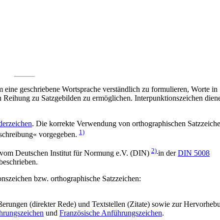
m eine geschriebene Wortsprache verständlich zu formulieren, Worte in
n Reihung zu Satzgebilden zu ermöglichen. Interpunktionszeichen dien
derzeichen
. Die korrekte Verwendung von orthographischen Satzzeich
1)
tschreibung« vorgegeben.
2)
 vom Deutschen Institut für Normung e.V. (DIN)
in der
DIN 5008
beschrieben.
ionszeichen bzw. orthographische Satzzeichen:
rungen (direkter Rede) und Textstellen (Zitate) sowie zur Hervorheb
hrungszeichen
und
Französische Anführungszeichen
.