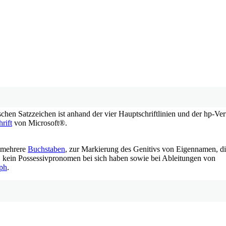
hen Satzzeichen ist anhand der vier Hauptschriftlinien und der hp-Vert
rift
von Microsoft®.
r mehrere
Buchstaben
, zur Markierung des Genitivs von Eigennamen, d
bzw. kein Possessivpronomen bei sich haben sowie bei Ableitungen von
ph
.