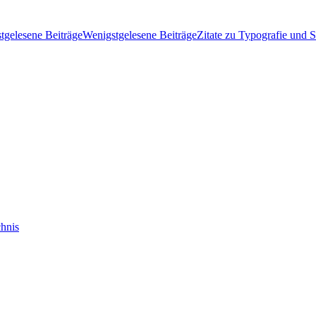
tgelesene Beiträge
Wenigstgelesene Beiträge
Zitate zu Typografie und S
hnis