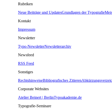
Rubriken
Neue Beiträge und Updates
Grundlagen der Typografie
Meis
Kontakt
Impressum
Newsletter
Typo-Newsletter
Newsletterarchiv
Newsfeed
RSS Feed
Sonstiges
Rechtshinweise
Bibliografisches Zitieren
Abkürzungsverzeic
Corporate Websites
Atelier Beinert | Berlin
Typoakademie.de
Typografie-Seminare