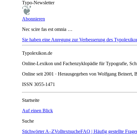
Typo-Newsletter
Abonnieren
Nec scire fas est omnia …
Sie haben eine Anregung zur Verbesserung des Typolexikon
Typolexikon.de
Online-Lexikon und Fachenzyklopädie für Typografie, Schri
Online seit 2001 · Herausgegeben von Wolfgang Beinert, B
ISSN 3055-1471
Startseite
Auf einen Blick
Suche
Stichwörter A–Z
Volltextsuche
FAQ | Häufig gestellte Frage