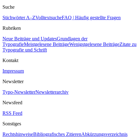
Suche
Stichwörter A–Z
Volltextsuche
FAQ | Häufig gestellte Fragen
Rubriken
Neue Beiträge und Updates
Grundlagen der
Typografie
Meistgelesene Beiträge
Wenigstgelesene Beiträge
Zitate zu
Typografie und Schrift
Kontakt
Impressum
Newsletter
Typo-Newsletter
Newsletterarchiv
Newsfeed
RSS Feed
Sonstiges
Rechtshinweise
Bibliografisches Zitieren
Abkürzungsverzeichnis