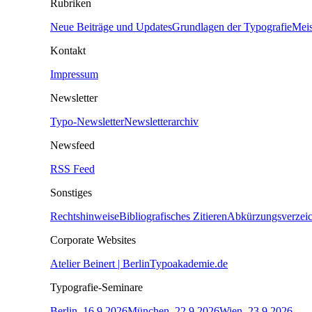
Rubriken
Neue Beiträge und Updates
Grundlagen der Typografie
Meis
Kontakt
Impressum
Newsletter
Typo-Newsletter
Newsletterarchiv
Newsfeed
RSS Feed
Sonstiges
Rechtshinweise
Bibliografisches Zitieren
Abkürzungsverzeic
Corporate Websites
Atelier Beinert | Berlin
Typoakademie.de
Typografie-Seminare
Berlin, 16.9.2026
München, 22.9.2026
Wien, 23.9.2026