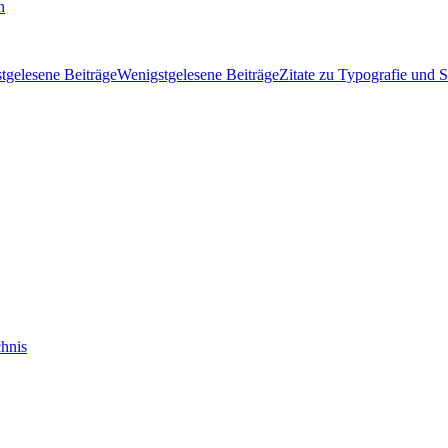
n
tgelesene Beiträge
Wenigstgelesene Beiträge
Zitate zu Typografie und S
hnis