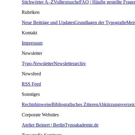
Stichwörter A–Z
Volltextsuche
FAQ | Häufig gestellte Frage
Rubriken
Neue Beiträge und Updates
Grundlagen der Typografie
Meis
Kontakt
Impressum
Newsletter
Typo-Newsletter
Newsletterarchiv
Newsfeed
RSS Feed
Sonstiges
Rechtshinweise
Bibliografisches Zitieren
Abkürzungsverzeic
Corporate Websites
Atelier Beinert | Berlin
Typoakademie.de