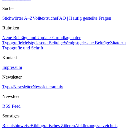
Suche
Stichwörter A–Z
Volltextsuche
FAQ | Häufig gestellte Fragen
Rubriken
Neue Beiträge und Updates
Grundlagen der
Typografie
Meistgelesene Beiträge
Wenigstgelesene Beiträge
Zitate zu
Typografie und Schrift
Kontakt
Impressum
Newsletter
Typo-Newsletter
Newsletterarchiv
Newsfeed
RSS Feed
Sonstiges
Rechtshinweise
Bibliografisches Zitieren
Abkürzungsverzeichnis