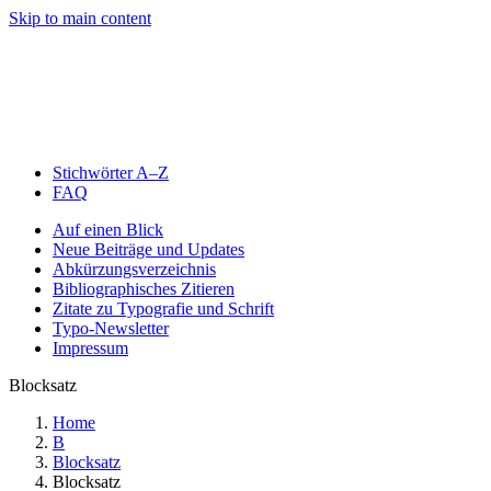
Skip to main content
Stichwörter A–Z
FAQ
Auf einen Blick
Neue Beiträge und Updates
Abkürzungsverzeichnis
Bibliographisches Zitieren
Zitate zu Typografie und Schrift
Typo-Newsletter
Impressum
Blocksatz
Home
B
Blocksatz
Blocksatz