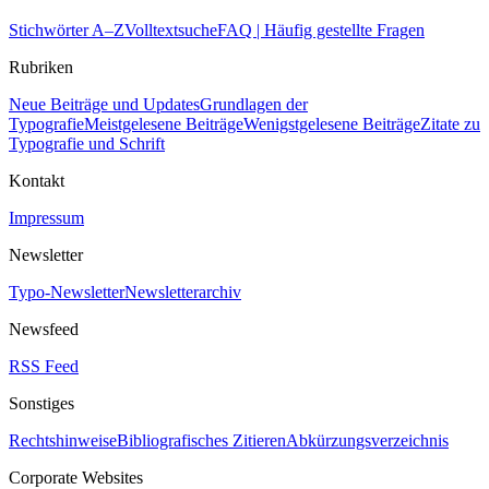
Stichwörter A–Z
Volltextsuche
FAQ | Häufig gestellte Fragen
Rubriken
Neue Beiträge und Updates
Grundlagen der
Typografie
Meistgelesene Beiträge
Wenigstgelesene Beiträge
Zitate zu
Typografie und Schrift
Kontakt
Impressum
Newsletter
Typo-Newsletter
Newsletterarchiv
Newsfeed
RSS Feed
Sonstiges
Rechtshinweise
Bibliografisches Zitieren
Abkürzungsverzeichnis
Corporate Websites