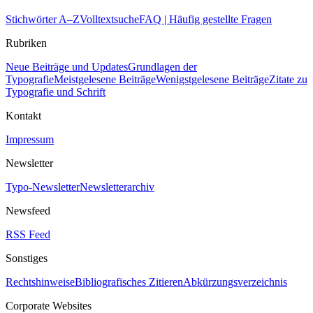
Stichwörter A–Z
Volltextsuche
FAQ | Häufig gestellte Fragen
Rubriken
Neue Beiträge und Updates
Grundlagen der
Typografie
Meistgelesene Beiträge
Wenigstgelesene Beiträge
Zitate zu
Typografie und Schrift
Kontakt
Impressum
Newsletter
Typo-Newsletter
Newsletterarchiv
Newsfeed
RSS Feed
Sonstiges
Rechtshinweise
Bibliografisches Zitieren
Abkürzungsverzeichnis
Corporate Websites