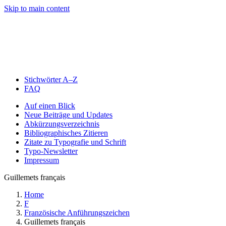
Skip to main content
Stichwörter A–Z
FAQ
Auf einen Blick
Neue Beiträge und Updates
Abkürzungsverzeichnis
Bibliographisches Zitieren
Zitate zu Typografie und Schrift
Typo-Newsletter
Impressum
Guillemets français
Home
F
Französische Anführungszeichen
Guillemets français