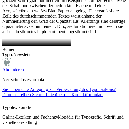
größten Schriftgrad nummeriert. Im Beispiel ist auf der rechten Seite
der Schablone zwischen der bedruckten Fläche und einer
Acrylscheibe ein weißes Blatt Papier eingelegt. Die erste lesbare
Zeile des durchschimmernden Textes weist anhand der
Nummerierung den Grad der Opazität aus. Allerdings sind derartige
Opazimeter systemimmanent. D.h., sie funktionieren nur, wenn sie
auf ein bestimmtes Papiersortiment abgestimmt sind.
Beinert
Typo-Newsletter
Abonnieren
Nec scire fas est omnia …
Sie haben eine Anregung zur Verbesserung des Typolexikons?
Dann schreiben Sie mir bitte über das Kontaktformular.
Typolexikon.de
Online-Lexikon und Fachenzyklopädie für Typografie, Schrift und
visuelle Gestaltung