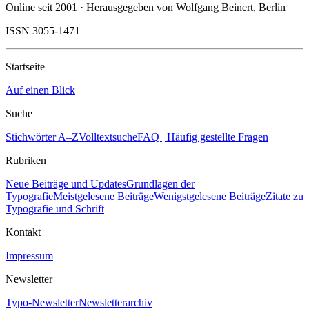
Online seit 2001 · Herausgegeben von Wolfgang Beinert, Berlin
ISSN 3055-1471
Startseite
Auf einen Blick
Suche
Stichwörter A–Z
Volltextsuche
FAQ | Häufig gestellte Fragen
Rubriken
Neue Beiträge und Updates
Grundlagen der
Typografie
Meistgelesene Beiträge
Wenigstgelesene Beiträge
Zitate zu
Typografie und Schrift
Kontakt
Impressum
Newsletter
Typo-Newsletter
Newsletterarchiv