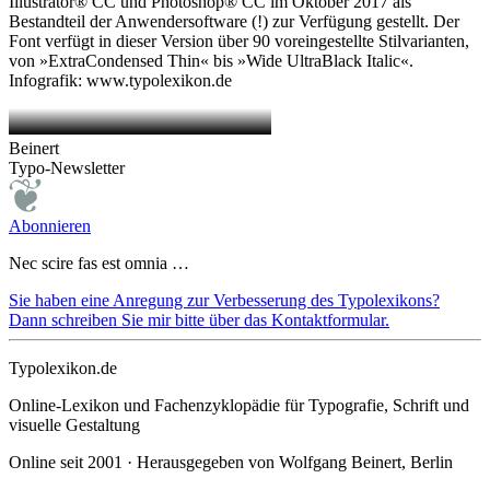
Illustrator® CC und Photoshop® CC im Oktober 2017 als
Bestandteil der Anwendersoftware (!) zur Verfügung gestellt. Der
Font verfügt in dieser Version über 90 voreingestellte Stilvarianten,
von »ExtraCondensed Thin« bis »Wide UltraBlack Italic«.
Infografik: www.typolexikon.de
Beinert
Typo-Newsletter
Abonnieren
Nec scire fas est omnia …
Sie haben eine Anregung zur Verbesserung des Typolexikons?
Dann schreiben Sie mir bitte über das Kontaktformular.
Typolexikon.de
Online-Lexikon und Fachenzyklopädie für Typografie, Schrift und
visuelle Gestaltung
Online seit 2001 · Herausgegeben von Wolfgang Beinert, Berlin