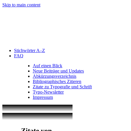
Skip to main content
Stichwörter A–Z
FAQ
Auf einen Blick
Neue Beiträge und Updates
Abkürzungsverzeichnis
Bibliographisches Zitieren
Zitate zu Typografie und Schrift
Typo-Newsletter
Impressum
Zitate von