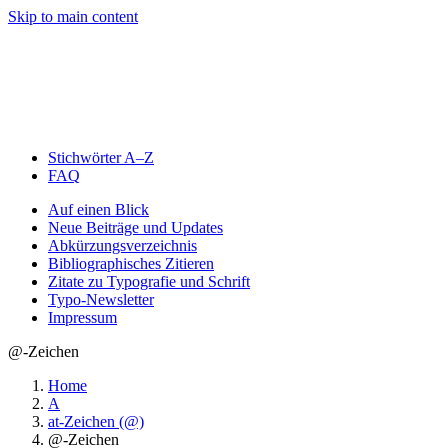
Skip to main content
Stichwörter A–Z
FAQ
Auf einen Blick
Neue Beiträge und Updates
Abkürzungsverzeichnis
Bibliographisches Zitieren
Zitate zu Typografie und Schrift
Typo-Newsletter
Impressum
@-Zeichen
Home
A
at-Zeichen (@)
@-Zeichen