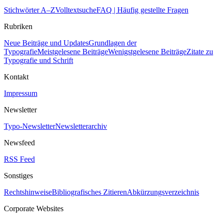
Stichwörter A–Z
Volltextsuche
FAQ | Häufig gestellte Fragen
Rubriken
Neue Beiträge und Updates
Grundlagen der
Typografie
Meistgelesene Beiträge
Wenigstgelesene Beiträge
Zitate zu
Typografie und Schrift
Kontakt
Impressum
Newsletter
Typo-Newsletter
Newsletterarchiv
Newsfeed
RSS Feed
Sonstiges
Rechtshinweise
Bibliografisches Zitieren
Abkürzungsverzeichnis
Corporate Websites