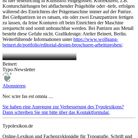
ist hier seitenrichtig in Kunststoff eingegossen. Korrekturen, z.B.
Konturschärfungen bei abflachender Prägehöhe oder -tiefe, erfolgen
während des Einrichtens der Prägemaschine immer auf der Patrize.
Bei Gießpatrizen ist es ratsam, ein oder zwei Ersatzpatrizen fertigen
zu lassen, da feine Konturen oft beim Einrichten der Maschine
zerquetscht und somit unbrauchbar werden. Bei Patrizen aus Metall
besteht diese Gefahr nicht. Grafikdesign: Atelier Beinert, Berlin.
Weiterführende Informationen unter
https://www.wolfgang-
beinert.de/portfolio/editorial-design-broschuere-arbeitsproben/
.
Beinert
Typo-Newsletter
Abonnieren
Nec scire fas est omnia …
Sie haben eine Anregung zur Verbesserung des Typolexikons?
Dann schreiben Sie mir bitte über das Kontaktformular.
Typolexikon.de
Online-Lexikon und Fachenzyklopädie für Typografie, Schrift und