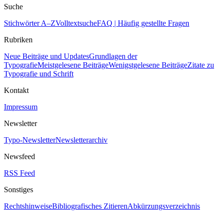
Suche
Stichwörter A–Z
Volltextsuche
FAQ | Häufig gestellte Fragen
Rubriken
Neue Beiträge und Updates
Grundlagen der
Typografie
Meistgelesene Beiträge
Wenigstgelesene Beiträge
Zitate zu
Typografie und Schrift
Kontakt
Impressum
Newsletter
Typo-Newsletter
Newsletterarchiv
Newsfeed
RSS Feed
Sonstiges
Rechtshinweise
Bibliografisches Zitieren
Abkürzungsverzeichnis