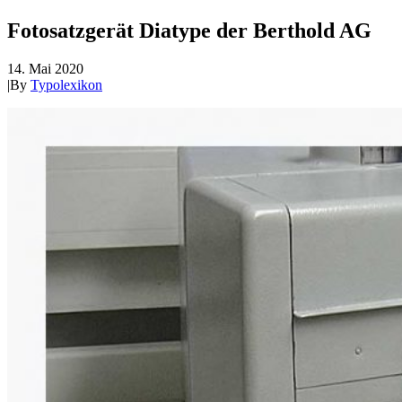
Fotosatzgerät Diatype der Berthold AG
14. Mai 2020
|
By
Typolexikon