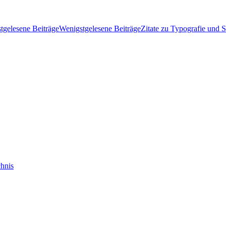
tgelesene Beiträge
Wenigstgelesene Beiträge
Zitate zu Typografie und S
hnis