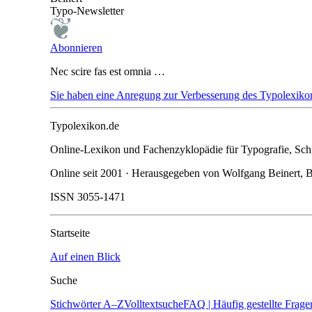
Typo-Newsletter
Abonnieren
Nec scire fas est omnia …
Sie haben eine Anregung zur Verbesserung des Typolexikon
Typolexikon.de
Online-Lexikon und Fachenzyklopädie für Typografie, Schri
Online seit 2001 · Herausgegeben von Wolfgang Beinert, B
ISSN 3055-1471
Startseite
Auf einen Blick
Suche
Stichwörter A–Z
Volltextsuche
FAQ | Häufig gestellte Frage