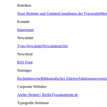
Rubriken
Neue Beiträge und Updates
Grundlagen der Typografie
Meis
Kontakt
Impressum
Newsletter
Typo-Newsletter
Newsletterarchiv
Newsfeed
RSS Feed
Sonstiges
Rechtshinweise
Bibliografisches Zitieren
Abkürzungsverzeic
Corporate Websites
Atelier Beinert | Berlin
Typoakademie.de
Typografie-Seminare