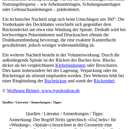
Nutzungsfrequenz – wie Arbeitsunterlagen, Schulungsunterlagen
oder Gebrauchsanleitungen – prädestiniert.
Ein technischer Nachteil zeigt sich beim Umschlagen um 360°: Die
Vorderkante des Deckblattes verschiebt sich gegenüber dem
Rückendeckel um etwa eine Windung der Spirale. Deshalb wird bei
hochwertigen Präsentationen und Drucksachen oftmals die
Drahtkammbindung bevorzugt, die eine exaktere Kantenflucht
gewährleistet, jedoch weniger widerstandsfähig ist.
Ein weiterer Nachteil besteht in der Volumenwirkung: Durch die
außenliegende Spirale ist der Rücken des Buches bzw. Blocks
dicker als bei vergleichbaren
Klebebindungen
oder Broschuren.
Dies kann insbesondere bei der Lagerung, Verpackung oder im
Bücherregal als störend empfunden werden. Des Weiteren fehlt bei
einer Ringbindung der
Buchrücken
und somit der
Rückentitel
.
©
Wolfgang Beinert, www.typolexikon.de
Quellen / Literatur / Anmerkungen / Tipps:
Quellen / Literatur / Anmerkungen / Tipps:
Anmerkung: Der Begriff Helix (griechisch »ἕλιξ helix« für
»Windung«, »Spirale«) bezeichnet in der Geometrie eine