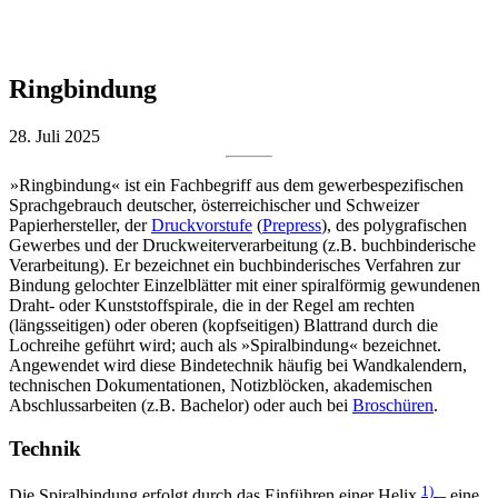
Ringbindung
28. Juli 2025
»Ringbindung« ist ein Fachbegriff aus dem gewerbespezifischen
Sprachgebrauch deutscher, österreichischer und Schweizer
Papierhersteller, der
Druckvorstufe
(
Prepress
), des polygrafischen
Gewerbes und der Druckweiterverarbeitung (z.B. buchbinderische
Verarbeitung). Er bezeichnet ein buchbinderisches Verfahren zur
Bindung gelochter Einzelblätter mit einer spiralförmig gewundenen
Draht- oder Kunststoffspirale, die in der Regel am rechten
(längsseitigen) oder oberen (kopfseitigen) Blattrand durch die
Lochreihe geführt wird; auch als »Spiralbindung« bezeichnet.
Angewendet wird diese Bindetechnik häufig bei Wandkalendern,
technischen Dokumentationen, Notizblöcken, akademischen
Abschlussarbeiten (z.B. Bachelor) oder auch bei
Broschüren
.
Technik
1)
Die Spiralbindung erfolgt durch das Einführen einer Helix
– eine