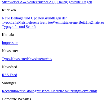
Stichwörter A–Z
Volltextsuche
FAQ | Häufig gestellte Fragen
Rubriken
Neue Beiträge und Updates
Grundlagen der
Typografie
Meistgelesene Beiträge
Wenigstgelesene Beiträge
Zitate zu
Typografie und Schrift
Kontakt
Impressum
Newsletter
Typo-Newsletter
Newsletterarchiv
Newsfeed
RSS Feed
Sonstiges
Rechtshinweise
Bibliografisches Zitieren
Abkürzungsverzeichnis
Corporate Websites