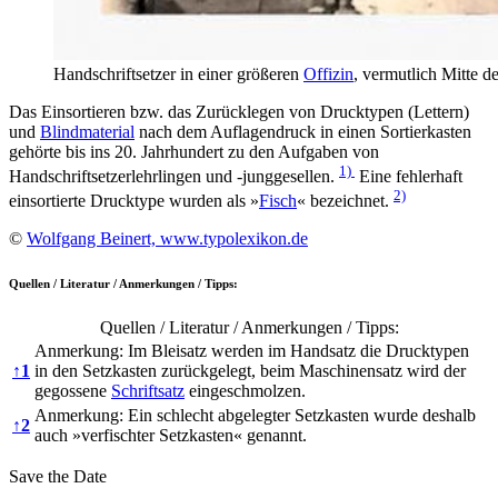
Handschriftsetzer in einer größeren
Offizin
, vermutlich Mitte 
Das Einsortieren bzw. das Zurücklegen von Drucktypen (Lettern)
und
Blindmaterial
nach dem Auflagendruck in einen Sortierkasten
gehörte bis ins 20. Jahrhundert zu den Aufgaben von
1)
Handschriftsetzerlehrlingen und -junggesellen.
Eine fehlerhaft
2)
einsortierte Drucktype wurden als »
Fisch
« bezeichnet.
©
Wolfgang Beinert, www.typolexikon.de
Quellen / Literatur / Anmerkungen / Tipps:
Quellen / Literatur / Anmerkungen / Tipps:
Anmerkung: Im Bleisatz werden im Handsatz die Drucktypen
↑
1
in den Setzkasten zurückgelegt, beim Maschinensatz wird der
gegossene
Schriftsatz
eingeschmolzen.
Anmerkung: Ein schlecht abgelegter Setzkasten wurde deshalb
↑
2
auch »verfischter Setzkasten« genannt.
Save the Date