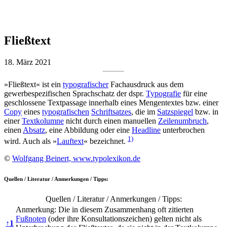
Fließtext
18. März 2021
»Fließtext« ist ein
typografischer
Fachausdruck aus dem
gewerbespezifischen Sprachschatz der dspr.
Typografie
für eine
geschlossene Textpassage innerhalb eines Mengentextes bzw. einer
Copy
eines
typografischen
Schriftsatzes
, die im
Satzspiegel
bzw. in
einer
Textkolumne
nicht durch einen manuellen
Zeilenumbruch
,
einen
Absatz
, eine Abbildung oder eine
Headline
unterbrochen
1)
wird. Auch als »
Lauftext
« bezeichnet.
©
Wolfgang Beinert, www.typolexikon.de
Quellen / Literatur / Anmerkungen / Tipps:
Quellen / Literatur / Anmerkungen / Tipps:
Anmerkung: Die in diesem Zusammenhang oft zitierten
Fußnoten
(oder ihre Konsultationszeichen) gelten nicht als
↑
1