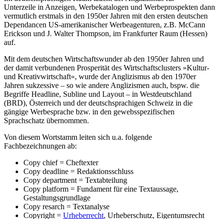
Unterzeile in Anzeigen, Werbekatalogen und Werbeprospekten dann
vermutlich erstmals in den 1950er Jahren mit den ersten deutschen
Dependancen US-amerikanischer Werbeagenturen, z.B. McCann
Erickson und J. Walter Thompson, im Frankfurter Raum (Hessen)
auf.
Mit dem deutschen Wirtschaftswunder ab den 1950er Jahren und
der damit verbundenen Prosperität des Wirtschaftsclusters »Kultur-
und Kreativwirtschaft«, wurde der Anglizismus ab den 1970er
Jahren sukzessive – so wie andere Anglizismen auch, bspw. die
Begriffe Headline, Subline und Layout – in Westdeutschland
(BRD), Österreich und der deutschsprachigen Schweiz in die
gängige Werbesprache bzw. in den gewebsspezifischen
Sprachschatz übernommen.
Von diesem Wortstamm leiten sich u.a. folgende
Fachbezeichnungen ab:
Copy chief = Cheftexter
Copy deadline = Redaktionsschluss
Copy department = Textabteilung
Copy platform = Fundament für eine Textaussage,
Gestaltungsgrundlage
Copy resarch = Textanalyse
Copyright =
Urheberrecht
, Urheberschutz, Eigentumsrecht