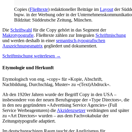
Copies (
Fließtexte
) redaktioneller Beiträge im
Layout
der Südde
bspw. in der Werbung oder in der Unternehmenskommunikation.
Bildzitat: Süddeutsche Zeitung, München.
Die
Schriftwahl
für die Copy gehört in das Segment der
Makrotypografie
. Fließtexte zählen zur Integralen
Schriftmischung
und werden deshalb in einer
semantisch-typografischen
Auszeichnungsmatrix
gegliedert und dokumentiert.
Schriftmischung weiterlesen →
Etymologie und Herkunft
Etymologisch von eng. »copy« für »Kopie, Abschrift,
Nachbildung, Durchschlag, Muster« zu »(Text)Abdruck«.
Ab den 1920er Jahren wurde der Begriff Copy in den USA –
insbesondere von der neuen Berufsgruppe der »Type Directors«, die
in den neu gegründeten »Advertising Service Agencies« (Full
Service Werbeagenturen) die
Akzidenzsetzer
verdrängten und später
zu »Art Directors« wurden – aus dem Fachvokabular der
Zeitungstypografie adaptiert.
Im deutschsprachigen Raum taucht der Anglizismus für