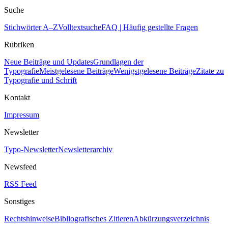
Suche
Stichwörter A–Z
Volltextsuche
FAQ | Häufig gestellte Fragen
Rubriken
Neue Beiträge und Updates
Grundlagen der
Typografie
Meistgelesene Beiträge
Wenigstgelesene Beiträge
Zitate zu
Typografie und Schrift
Kontakt
Impressum
Newsletter
Typo-Newsletter
Newsletterarchiv
Newsfeed
RSS Feed
Sonstiges
Rechtshinweise
Bibliografisches Zitieren
Abkürzungsverzeichnis