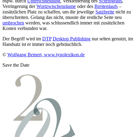
bspw. durch
Unterschneidung
, Verkleinerung des
Schriftgrads
,
Verringerung der
Wortzwischenräume
oder des
Breitenlaufs
–
zusätzlichen Platz zu schaffen, um die jeweilige
Satzbreite
nicht zu
überschreiten. Gelang das nicht, musste die restliche Seite neu
umbrochen
werden, was schlussendlich immer mit zusätzlichen
Kosten verbunden war.
Der Begriff wird im
DTP
Desktop Publishing
nur selten genutzt, im
Handsatz ist er immer noch gebräuchlich.
©
Wolfgang Beinert, www.typolexikon.de
Save the Date