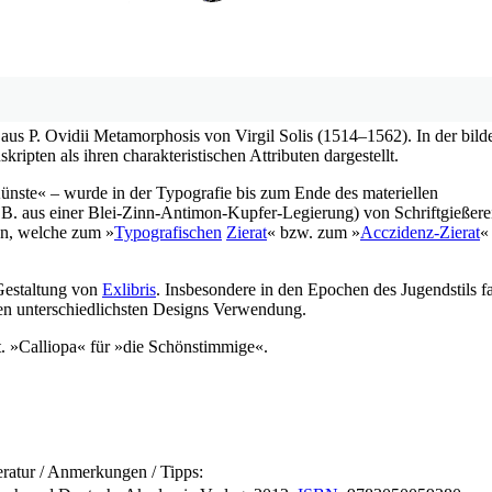
aus P. Ovidii Metamorphosis von Virgil Solis (1514–1562). In der bil
ripten als ihren charakteristischen Attributen dargestellt.
nste« – wurde in der Typografie bis zum Ende des materiellen
.B. aus einer Blei-Zinn-Antimon-Kupfer-Legierung) von Schriftgießere
en, welche zum »
Typografischen
Zierat
« bzw. zum »
Acczidenz-Zierat
«
 Gestaltung von
Exlibris
. Insbesondere in den Epochen des Jugendstils f
en unterschiedlichsten Designs Verwendung.
t. »Calliopa« für »die Schönstimmige«.
eratur / Anmerkungen / Tipps: