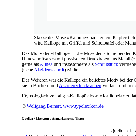
Skizze der Muse »Kalliope« nach einem Kupferstich 
wird Kalliope mit Griffel und Schreibtafel oder Manusk
Das Motiv der »Kalliope« – die Muse der »Schreibenden Kü
Handschriftsatzes mit physischen Drucktypen aus Metall (z
gerne als
Alinea
und insbesondere als
Schlußstück
vertrieb
(siehe
Akzidenzschrift
) zählten.
Des Weiteren war die Kalliope ein beliebtes Motiv bei der
sie in Büchern und
Akzidenzdrucksachen
vielfach und in d
Etymologisch von altg. »Kalliopē« bzw. »Kalliopeia« zu la
©
Wolfgang Beinert, www.typolexikon.de
Quellen / Literatur / Anmerkungen / Tipps:
Quellen / Lit