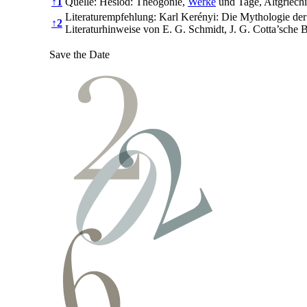
↑
1
Quelle: Hesiod: Theogonie,
Werke
und Tage, Altgriech
Literaturempfehlung: Karl Kerényi: Die Mythologie de
↑
2
Literaturhinweise von E. G. Schmidt, J. G. Cotta’sche
Save the Date