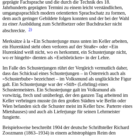
geprägte Fachsprache und die durch die Technik des 18.
Jahrhunderts geprägten Termini zu einem leicht verständlichen,
umgangssprachlich modern orientierten Sprachschatz zu formen,
dem auch geringer Gebildete folgen konnten und der bei der Wahl
zu einer Ausbildung zum Schriftsetzer oder Buchdrucker nicht
3)
abschreckte.
Merksätze à la »Ein Schusterjunge muss unten im Keller arbeiten,
ein Hurenkind steht oben verloren auf der Straße« oder »Ein
Hurenkind weiß nicht, wo es herkommt, ein Schusterjunge nicht,
wo er hingeht« dienten als »Eselsbrücken« in der Lehre.
Im Falle des Schusterjungen rührt der Vergleich vermutlich daher,
dass das Schicksal eines Schusterjungen – in Österreich auch als
»Schusterbube« bezeichnet – im Volksmund als unglückliche Figur
galt. Ein Schusterjunge war der »Stift« (Lehrling) eines
Schustermeisters. Ein Schusterjunge galt im Volksmund als
vorwitzig, frech und unüberlegt, der den ganzen Tag arbeitend im
Keller verbringen musste (in den großen Städten wie Berlin oder
Wien befanden sich die Schuster meist im Keller bzw. Parterre eines
Mietshauses) und auch als Lieferjunge für seinen Lehrmeister
fungierte.
Beispielsweise beschreibt 1904 der deutsche Schriftsteller Richard
Zoozmann (1863–1934) in einem achtstrophigen Reim den