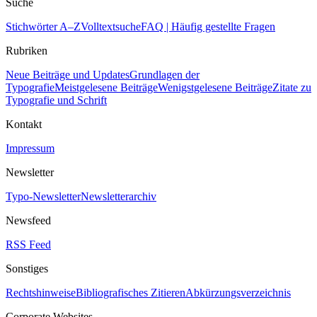
Suche
Stichwörter A–Z
Volltextsuche
FAQ | Häufig gestellte Fragen
Rubriken
Neue Beiträge und Updates
Grundlagen der
Typografie
Meistgelesene Beiträge
Wenigstgelesene Beiträge
Zitate zu
Typografie und Schrift
Kontakt
Impressum
Newsletter
Typo-Newsletter
Newsletterarchiv
Newsfeed
RSS Feed
Sonstiges
Rechtshinweise
Bibliografisches Zitieren
Abkürzungsverzeichnis
Corporate Websites