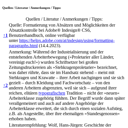
Quellen / Literatur / Anmerkungen / Tipps:
Quellen / Literatur / Anmerkungen / Tipps:
Quelle: Formatierung von Absätzen und Möglichkeiten der
Absatzkontrolle bei Adobe® Indesign® CS6,
↑
1
Benutzerhandbuch, online verfügbar
unter
https://helpx.adobe.com/at/indesign/using/formatting-
paragraphs.html
(14.4.2023).
Anmerkung: Während der Industrialisierung und der
entstehenden Arbeiterbewegung (»Proletarier aller Länder,
vereinigt euch!«) wurden Schriftsetzer bei großen
Zeitungsdruckereien als »Stehkragenproletarier« bezeichnet,
was daher rührte, dass sie im Handsatz stehend – meist mit
Stehkragen und Krawatte – ihrer Arbeit nachgingen und sie sich
gezielt – durch Kleidung und Fachwortschatz – von den
↑
2
anderen Arbeitern abgrenzten, weil sie sich – aufgrund ihrer
reichen, elitären
typografischen
Tradition – nicht der »neuen«
Arbeiterklasse zugehörig fühlten. Der Begriff wurde dann später
verallgemeinert und auch auf andere Angehörige der
Arbeiterklasse erweitert, die sich durch einen sozialen Aufstieg,
z.B. als Angestellte, über ihre ehemaligen »Standesgenossen«
erhoben haben.
Literaturempfehlung: Wolf, Hans-Jürgen: Geschichte der