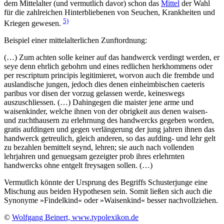
dem Mittelalter (und vermutlich davor) schon das
Mittel
der Wahl
für die zahlreichen Hinterbliebenen von Seuchen, Krankheiten und
5)
Kriegen gewesen.
Beispiel einer mittelalterlichen Zunftordnung:
(…) Zum achten solle keiner auf das handwerck verdingt werden, er
seye denn ehrlich gebohrn und eines redlichen herkhommens oder
per rescriptum principis legitimieret, worvon auch die frembde und
auslandische jungen, jedoch dies denen einheimbischen caeteris
paribus vor disen der vorzug gelassen werde, keineswegs
auszuschliessen. (…) Dahingegen die maister jene arme und
waisenkinder, welche ihnen von der obrigkeit aus denen waisen-
und zuchthausern zu erlehrnung des handwercks gegeben worden,
gratis aufdingen und gegen verlängerung der jung jahren ihnen das
handwerck getreulich, gleich anderen, so das aufding- und lehr gelt
zu bezahlen bemittelt seynd, lehren; sie auch nach vollenden
lehrjahren und genuegsam gezeigter prob ihres erlehrnten
handwercks ohne entgelt freysagen sollen. (…)
Vermutlich könnte der Ursprung des Begriffs Schusterjunge eine
Mischung aus beiden Hypothesen sein. Somit ließen sich auch die
Synonyme »Findelkind« oder »Waisenkind« besser nachvollziehen.
©
Wolfgang Beinert, www.typolexikon.de