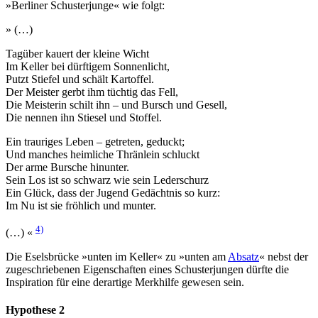
»Berliner Schusterjunge« wie folgt:
» (…)
Tagüber kauert der kleine Wicht
Im Keller bei dürftigem Sonnenlicht,
Putzt Stiefel und schält Kartoffel.
Der Meister gerbt ihm tüchtig das Fell,
Die Meisterin schilt ihn – und Bursch und Gesell,
Die nennen ihn Stiesel und Stoffel.
Ein trauriges Leben – getreten, geduckt;
Und manches heimliche Thränlein schluckt
Der arme Bursche hinunter.
Sein Los ist so schwarz wie sein Lederschurz
Ein Glück, dass der Jugend Gedächtnis so kurz:
Im Nu ist sie fröhlich und munter.
4)
(…) «
Die Eselsbrücke »unten im Keller« zu »unten am
Absatz
« nebst der
zugeschriebenen Eigenschaften eines Schusterjungen dürfte die
Inspiration für eine derartige Merkhilfe gewesen sein.
Hypothese 2