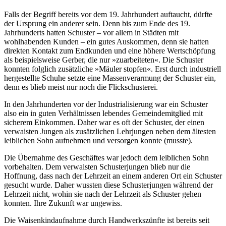
Falls der Begriff bereits vor dem 19. Jahrhundert auftaucht, dürfte
der Ursprung ein anderer sein. Denn bis zum Ende des 19.
Jahrhunderts hatten Schuster – vor allem in Städten mit
wohlhabenden Kunden – ein gutes Auskommen, denn sie hatten
direkten Kontakt zum Endkunden und eine höhere Wertschöpfung
als beispielsweise Gerber, die nur »zuarbeiteten«. Die Schuster
konnten folglich zusätzliche »Mäuler stopfen«. Erst durch industriell
hergestellte Schuhe setzte eine Massenverarmung der Schuster ein,
denn es blieb meist nur noch die Flickschusterei.
In den Jahrhunderten vor der Industrialisierung war ein Schuster
also ein in guten Verhältnissen lebendes Gemeindemitglied mit
sicherem Einkommen. Daher war es oft der Schuster, der einen
verwaisten Jungen als zusätzlichen Lehrjungen neben dem ältesten
leiblichen Sohn aufnehmen und versorgen konnte (musste).
Die Übernahme des Geschäftes war jedoch dem leiblichen Sohn
vorbehalten. Dem verwaisten Schusterjungen blieb nur die
Hoffnung, dass nach der Lehrzeit an einem anderen Ort ein Schuster
gesucht wurde. Daher wussten diese Schusterjungen während der
Lehrzeit nicht, wohin sie nach der Lehrzeit als Schuster gehen
konnten. Ihre Zukunft war ungewiss.
Die Waisenkindaufnahme durch Handwerkszünfte ist bereits seit