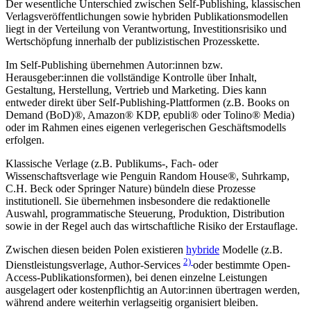
Der wesentliche Unterschied zwischen Self-Publishing, klassischen
Verlagsveröffentlichungen sowie hybriden Publikationsmodellen
liegt in der Verteilung von Verantwortung, Investitionsrisiko und
Wertschöpfung innerhalb der publizistischen Prozesskette.
Im Self-Publishing übernehmen Autor:innen bzw.
Herausgeber:innen die vollständige Kontrolle über Inhalt,
Gestaltung, Herstellung, Vertrieb und Marketing. Dies kann
entweder direkt über Self-Publishing-Plattformen (z.B. Books on
Demand (BoD)®, Amazon® KDP, epubli® oder Tolino® Media)
oder im Rahmen eines eigenen verlegerischen Geschäftsmodells
erfolgen.
Klassische Verlage (z.B. Publikums-, Fach- oder
Wissenschaftsverlage wie Penguin Random House®, Suhrkamp,
C.H. Beck oder Springer Nature) bündeln diese Prozesse
institutionell. Sie übernehmen insbesondere die redaktionelle
Auswahl, programmatische Steuerung, Produktion, Distribution
sowie in der Regel auch das wirtschaftliche Risiko der Erstauflage.
Zwischen diesen beiden Polen existieren
hybride
Modelle (z.B.
2)
Dienstleistungsverlage, Author-Services
oder bestimmte Open-
Access-Publikationsformen), bei denen einzelne Leistungen
ausgelagert oder kostenpflichtig an Autor:innen übertragen werden,
während andere weiterhin verlagseitig organisiert bleiben.