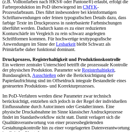
(z.B. Volltonfarben nach HKS® oder Pantone®) erlaubt, erfolgt die
Farbreproduktion im PoD überwiegend im
CMYK
-
Prozessfarbraum. Dies führt insbesondere bei kleinformatigen
Schriftanwendungen oder feinen typografischen Details dazu, dass
farbige Texte im Druckprozess in rasterbasierte Farbmischungen
überführt werden. Dadurch kann es zu einer reduzierten
Konturschärfe im Vergleich zu rein schwarz angelegten
Schriftformen kommen. Für hochwertige texttypografische
Anwendungen im Sinne der
Lesbarkeit
bleibt Schwarz als
Primärfarbe daher funktional dominant.
Druckprozess, Registerhaltigkeit und Produktionskontrolle
Ein weiterer zentraler Unterschied betrifft die prozessuale Kontrolle
der physischen Produktion. Parameter wie
Registerhaltigkeit
,
Bundausgleich,
Ausschießen
oder die Berücksichtigung der
Papierlaufrichtung sind im Offsetdruck integrale Bestandteile eines
gesteuerten Produktions- und Korrekturprozesses.
Im PoD-Verfahren werden diese Parameter zwar technisch
berücksichtigt, entziehen sich jedoch in der Regel der individuellen
Einflussnahme durch Autor:innen oder Gestalter:innen. Eine
physische Druckabnahme im Sinne klassischer Andruckprozesse
findet im Standardworkflow nicht statt. Damit verlagert sich die
Qualitätsverantwortung von einer prozessbegleitenden
Gestaltungskontrolle hin zu einer vorgelagerten Datenverantwortung