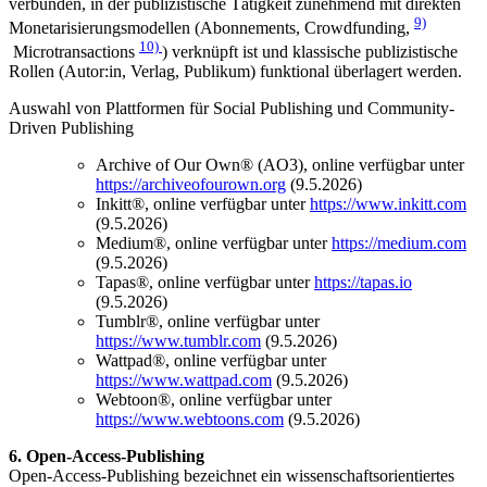
verbunden, in der publizistische Tätigkeit zunehmend mit direkten
9)
Monetarisierungsmodellen (Abonnements, Crowdfunding,
10)
Microtransactions
) verknüpft ist und klassische publizistische
Rollen (Autor:in, Verlag, Publikum) funktional überlagert werden.
Auswahl von Plattformen für Social Publishing und Community-
Driven Publishing
Archive of Our Own® (AO3), online verfügbar unter
https://archiveofourown.org
(9.5.2026)
Inkitt®, online verfügbar unter
https://www.inkitt.com
(9.5.2026)
Medium®, online verfügbar unter
https://medium.com
(9.5.2026)
Tapas®, online verfügbar unter
https://tapas.io
(9.5.2026)
Tumblr®, online verfügbar unter
https://www.tumblr.com
(9.5.2026)
Wattpad®, online verfügbar unter
https://www.wattpad.com
(9.5.2026)
Webtoon®, online verfügbar unter
https://www.webtoons.com
(9.5.2026)
6. Open-Access-Publishing
Open-Access-Publishing bezeichnet ein wissenschaftsorientiertes