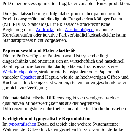
PoD einer prozessoptimierten Logik der variablen Einzelproduktion.
Die Qualitätssicherung erfolgt dabei primär über parametrisierte
Produktionsprofile und die digitale Freigabe druckfähiger Daten
(z.B. PDF/X-Standards). Eine klassische drucktechnische
Begleitung durch
Andrucke
oder
Abstimmbögen
, manuelle
Korrekturstufen oder iterative Farbverbindlichkeitsabgleiche ist im
Standardprozess nicht vorgesehen.
Papierauswahl und Materialästhetik
Die im PoD verfügbare Papierauswahl ist systembedingt
eingeschränkt und orientiert sich an wirtschaftlich und maschinell
stabil reproduzierbaren Standardqualitäten. Hochspezialisierte
Werkdruckpapiere
, strukturierte Feinstpapiere oder Papiere mit
variabler
Opazität
und Haptik, wie sie im hochwertigen Offset- und
Buchkunstdruck eingesetzt werden, stehen nur eingeschränkt oder
gar nicht zur Verfügung.
Die materialästhetische Differenz ergibt sich weniger aus einer
qualitativen Minderwertigkeit als aus der begrenzten
Differenzierungstiefe industriell standardisierter Produktionsketten.
Farbigkeit und typografische Reproduktion
Im
typografischen
Detail zeigt sich eine weitere Systemgrenze:
Während der Offsetdruck den gezielten Einsatz von Sonderfarben