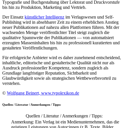
Typografie und Buchgestaltung über Lektorat und Druckvorstufe
bis hin zu Produktion, Marketing und Vertrieb.
Der Einsatz
künstlicher Intelligenz
im Verlagswesen und Self-
Publishing wird in absehbarer Zeit zu einem erheblichen Anstieg
neuer Publikationen auf nahezu allen Plattformen führen. Mit der
wachsenden Menge veröffentlichter Titel steigt zugleich die
qualitative Spannweite der Publikationen — von automatisiert
erzeugten Masseninhalten bis hin zu professionell kuratierten und
gestalteten Veröffentlichungen.
Für erfolgreiche Anbieter wird es daher zunehmend entscheidend,
inhaltliche, editorische und gestalterische Qualität nicht nur als
Ausdruck professioneller Kompetenz, sondern zugleich als
Grundlage langfristiger Reputation, Sichtbarkeit und
Glaubwürdigkeit sowie als strategischen Wettbewerbsvorteil zu
verstehen.
©
Wolfgang Beinert, www.typolexikon.de
Quellen / Literatur / Anmerkungen / Tipps:
Quellen / Literatur / Anmerkungen / Tipps:
Anmerkung: Ein Verlag ist ein Medienunternehmen, das die
geistigen Leistungen von Autor:innen (z.B. Texte, Bilder,