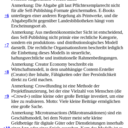
Anmerkung: Die Abgabe gilt laut Pflichtexemplarrecht nicht
für alle Self-Publishing-Formate gleichermaßen. E-Books
↑
6
unterliegen einer anderen Regelung als Printwerke, und die
Abgabepflicht gegenüber Landesbibliotheken hängt vom
Erscheinungsort ab.
Anmerkung: Aus medienökonomischer Sicht ist entscheidend,
dass Self-Publishing nicht primär eine rechtliche Kategorie,
sondern ein produktions- und distributionslogisches Modell
↑
7
darstellt. Die rechtliche Organisationsform beschreibt lediglich
die Einbettung dieses Modells in steuerliche,
haftungsrechtliche und institutionelle Rahmenbedingungen.
Anmerkung: Creator Economy beschreibt ein
Wirtschaftsmodell, in dem unabhängige Content-Ersteller
↑
8
(Creator) ihre Inhalte, Fähigkeiten oder ihre Persönlichkeit
direkt zu Geld machen.
Anmerkung: Crowdfunding ist eine Methode der
Projektfinanzierung, bei der eine Vielzahl von Menschen (die
↑
9
»Crowd«) online kleine oder große Beträge investiert, um eine
Idee zu realisieren. Motto: Viele kleine Beiträge ermöglichen
eine große Sache.
Anmerkung: Microtransactions (Mikrotransaktionen) sind ein
Geschäftsmodell, bei dem Nutzer meist sehr kleine
Geldbeträge für digitale Güter oder Dienstleistungen innerhalb