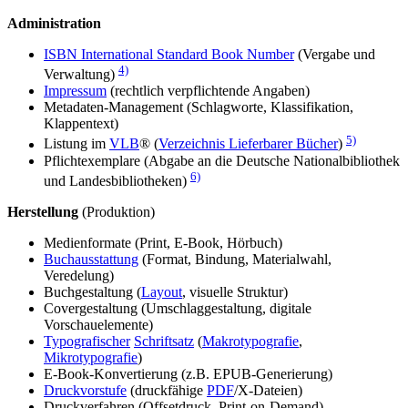
Administration
ISBN International Standard Book Number
(Vergabe und
4)
Verwaltung)
Impressum
(rechtlich verpflichtende Angaben)
Metadaten-Management (Schlagworte, Klassifikation,
Klappentext)
5)
Listung im
VLB
® (
Verzeichnis Lieferbarer Bücher
)
Pflichtexemplare (Abgabe an die Deutsche Nationalbibliothek
6)
und Landesbibliotheken)
Herstellung
(Produktion)
Medienformate (Print, E-Book, Hörbuch)
Buchausstattung
(Format, Bindung, Materialwahl,
Veredelung)
Buchgestaltung (
Layout
, visuelle Struktur)
Covergestaltung (Umschlaggestaltung, digitale
Vorschauelemente)
Typografischer
Schriftsatz
(
Makrotypografie
,
Mikrotypografie
)
E-Book-Konvertierung (z.B. EPUB-Generierung)
Druckvorstufe
(druckfähige
PDF
/X-Dateien)
Druckverfahren (Offsetdruck, Print-on-Demand)