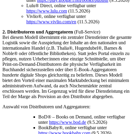
unter
https://play.google.com/books/publish
(9.5.2026)
Lulu® Direct, online verfügbar unter
https://www.lulu.com
(11.5.2026)
Vivlio®, online verfügbar unter
https://www.vivlio.com/en
(11.5.2026)
2. Distributoren und Aggregatoren
(Full-Service)
Bei diesem Modell übernimmt ein zentraler Dienstleister die gesamte
Logistik sowie die Ausspielung der Inhalte an den nationalen und
internationalen Handel (z.B. Thalia®, Hugendubel®, Barnes &
Noble® oder öffentliche Bibliotheken). Statt jedes Portal einzeln zu
pflegen, nutzen Urheber:innen eine einzige Schnittstelle, um über
Print-on-Demand-Distributoren die physische Verfügbarkeit im
Buchhandel sicherzustellen oder über E-Book-Aggregatoren
hunderte digitale Shops gleichzeitig zu beliefern. Dieses Modell
bietet den Vorteil einer maximalen Marktabdeckung bei minimalem
administrativem Aufwand, da auch Nischenmärkte zentral
erschlossen werden. Im Gegenzug wird für diese Dienstleistung ein
Teil der Marge als Provision an den Distributor abgegeben.
Auswahl von Distributoren und Aggregatoren:
BoD® – Books on Demand, online verfügbar
unter
https://www.bod.de
(9.5.2026)
BookBaby®, online verfügbar unter
https://www.bookbaby.com
(9.5.2026)