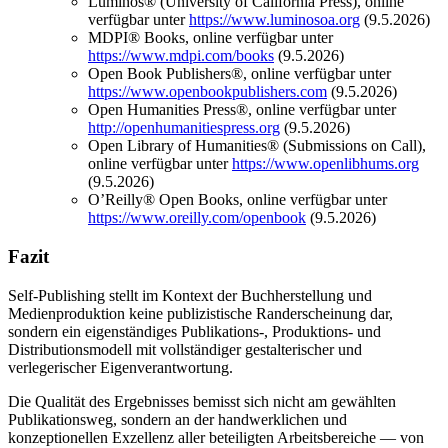
Luminos® (University of California Press), online
verfügbar unter
https://www.luminosoa.org
(9.5.2026)
MDPI® Books, online verfügbar unter
https://www.mdpi.com/books
(9.5.2026)
Open Book Publishers®, online verfügbar unter
https://www.openbookpublishers.com
(9.5.2026)
Open Humanities Press®, online verfügbar unter
http://openhumanitiespress.org
(9.5.2026)
Open Library of Humanities® (Submissions on Call),
online verfügbar unter
https://www.openlibhums.org
(9.5.2026)
O’Reilly® Open Books, online verfügbar unter
https://www.oreilly.com/openbook
(9.5.2026)
Fazit
Self-Publishing stellt im Kontext der Buchherstellung und
Medienproduktion keine publizistische Randerscheinung dar,
sondern ein eigenständiges Publikations-, Produktions- und
Distributionsmodell mit vollständiger gestalterischer und
verlegerischer Eigenverantwortung.
Die Qualität des Ergebnisses bemisst sich nicht am gewählten
Publikationsweg, sondern an der handwerklichen und
konzeptionellen Exzellenz aller beteiligten Arbeitsbereiche — von