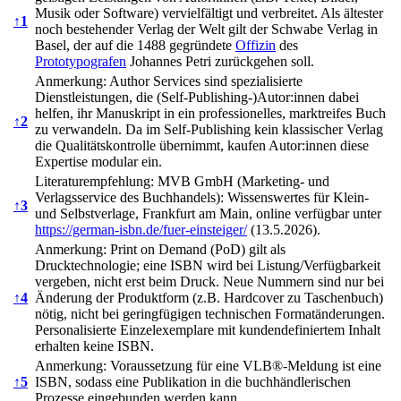
Musik oder Software) vervielfältigt und verbreitet. Als ältester
↑
1
noch bestehender Verlag der Welt gilt der Schwabe Verlag in
Basel, der auf die 1488 gegründete
Offizin
des
Prototypografen
Johannes Petri zurückgehen soll.
Anmerkung: Author Services sind spezialisierte
Dienstleistungen, die (Self-Publishing-)Autor:innen dabei
helfen, ihr Manuskript in ein professionelles, marktreifes Buch
↑
2
zu verwandeln. Da im Self-Publishing kein klassischer Verlag
die Qualitätskontrolle übernimmt, kaufen Autor:innen diese
Expertise modular ein.
Literaturempfehlung: MVB GmbH (Marketing- und
Verlagsservice des Buchhandels): Wissenswertes für Klein-
↑
3
und Selbstverlage, Frankfurt am Main, online verfügbar unter
https://german-isbn.de/fuer-einsteiger/
(13.5.2026).
Anmerkung: Print on Demand (PoD) gilt als
Drucktechnologie; eine ISBN wird bei Listung/Verfügbarkeit
vergeben, nicht erst beim Druck. Neue Nummern sind nur bei
↑
4
Änderung der Produktform (z.B. Hardcover zu Taschenbuch)
nötig, nicht bei geringfügigen technischen Formatänderungen.
Personalisierte Einzelexemplare mit kundendefiniertem Inhalt
erhalten keine ISBN.
Anmerkung: Voraussetzung für eine VLB®-Meldung ist eine
↑
5
ISBN, sodass eine Publikation in die buchhändlerischen
Prozesse eingebunden werden kann.