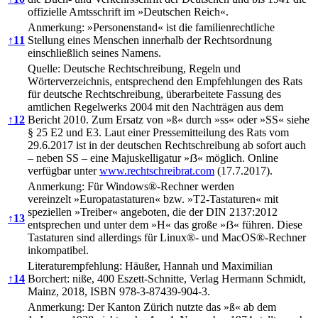
offizielle Amtsschrift im »Deutschen Reich«.
Anmerkung: »Personenstand« ist die familienrechtliche
↑
11
Stellung eines Menschen innerhalb der Rechtsordnung
einschließlich seines Namens.
Quelle: Deutsche Rechtschreibung, Regeln und
Wörterverzeichnis, entsprechend den Empfehlungen des Rats
für deutsche Rechtschreibung, überarbeitete Fassung des
amtlichen Regelwerks 2004 mit den Nachträgen aus dem
↑
12
Bericht 2010. Zum Ersatz von »ß« durch »ss« oder »SS« siehe
§ 25 E2 und E3. Laut einer Pressemitteilung des Rats vom
29.6.2017 ist in der deutschen Rechtschreibung ab sofort auch
– neben SS – eine Majuskelligatur »ẞ« möglich. Online
verfügbar unter
www.rechtschreibrat.com
(17.7.2017).
Anmerkung: Für Windows®-Rechner werden
vereinzelt »Europatastaturen« bzw. »T2-Tastaturen« mit
speziellen »Treiber« angeboten, die der DIN 2137:2012
↑
13
entsprechen und unter dem »H« das große »ẞ« führen. Diese
Tastaturen sind allerdings für Linux®- und MacOS®-Rechner
inkompatibel.
Literaturempfehlung: Häußer, Hannah und Maximilian
↑
14
Borchert: niße, 400 Eszett-Schnitte, Verlag Hermann Schmidt,
Mainz, 2018, ISBN 978-3-87439-904-3.
Anmerkung: Der Kanton Zürich nutzte das »ß« ab dem