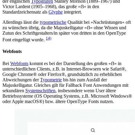
der englischen
Typografen
Stanley Morison (1889–1967) und
Victor Lardent (1905–1968), das große »ẞ« in den
Standardzeichensatz als
Glyphe
integriert.
Allerdings lässt die
typometrische
Qualität bei »Nachrüstungen« oft
zu wünschen übrig, da die Majuskelligatur »ẞ« ohne Wissen und
Zutun des Schriftgestalters/in später von dritten in den OpenType
14)
Font eingefügt wurde.
Webfonts
Bei
Webfonts
kommt es bei der Darstellung des großen »ẞ« in
unterschiedlichen Clients, z.B. in Internet-Browsern wie Safari®,
Google Chrome® oder Firefox®, grundsätzlich zu erheblichen
Abweichungen der
Typometrie
bis hin zum Ausfall der
Majuskelligatur. Gleiches gilt für Fallback Font Anwendungen mit
sekundären
Systemschriften
, insbesondere wenn User ältere
Betriebssysteme (OS Operating Systems, z.B. Microsoft Windows®
oder Apple macOS®) bzw. ältere OpenType Fonts nutzen.