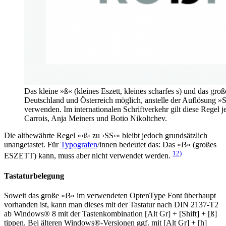
Das kleine »ß« (kleines Eszett, kleines scharfes s) und das gr
Deutschland und Österreich möglich, anstelle der Auflösung »SS
verwenden. Im internationalen Schriftverkehr gilt diese Regel
Carrois, Anja Meiners und Botio Nikoltchev.
Die altbewährte Regel »›ß‹ zu ›SS‹« bleibt jedoch grundsätzlich
unangetastet. Für
Typografen
/innen bedeutet das: Das »ẞ« (großes
12)
ESZETT) kann, muss aber nicht verwendet werden.
Tastaturbelegung
Soweit das große »ẞ« im verwendeten OptenType Font überhaupt
vorhanden ist, kann man dieses mit der Tastatur nach DIN 2137-T2
ab Windows® 8 mit der Tastenkombination [Alt Gr] + [Shift] + [ß]
tippen. Bei älteren Windows®-Versionen ggf. mit [Alt Gr] + [h]