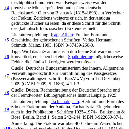
machtpolitisch motiviert war. Beispielsweise war der
↑
4
preußische Ministerpräsident und spätere deutsche
Reichskanzler Otto von Bismarck (1815–1898) ein Verfechter
der Fraktur. Zeitlebens weigerte er sich, in der Antiqua
gedruckte Bücher zu lesen, da er diese Schrift für die Schrift
des (katholisch-französischen) Erzfeindes hielt.
Literaturempfehlung:
Kapr, Albert
: Fraktur. Form und
↑
5
Geschichte der gebrochenen Schriften, Verlag Hermann
Schmidt, Mainz, 1993. ISBN 3-87439-260-0.
Tipp: Wird das »ß« automatisch durch eine Software in »ss«
↑
6
konvertiert, entstehen bei einer
Spationierung
möglicherweise
Fehler, die händisch korrigiert werden müssen.
Quelle: Deutsches Bundesministerium des Innern, Allgemeine
Verwaltungsvorschrift zur Durchführung des Passgesetzes
↑
7
(Passverwaltungsvorschrift – PassVwV) vom 17. Dezember
2009 (GMBl. 2009, S. 1686), 4.1.1.3.
Quelle: Duden, Rechtschreibung der Deutsche Sprache und
↑
8
der Fremdwörter, Bibliographisches Institut Leipzig, 1925.
Literaturempfehlung:
Tschichold, Jan
: Herkunft und Form des
ß in der Fraktur und der Antiqua, Fachaufsatz. Eingebunden
↑
9
auch in der Publikation »Schriften 1925–1974«, Brinkmann &
Bose, Berlin, Band 1, Seiten 242–244, ISBN 3-922660-37-1.
Anmerkung: Die Fraktur war über 400 Jahre im Wesentlichen
↑
10
die Buch- und Verkehrsschrift der Deutschen und bis 1941 die