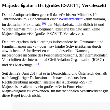
Majuskelligatur »ẞ« (großes ESZETT, Versaleszett)
Da bei Antiquaschriften generell das »ß« bis zur Mitte des 19.
Jahrhunderts im Zeichenvorrat einer
Werksatzschrift
kaum vorkam,
10)
im deutschen Fraktursatz
der Majuskelsatz nicht üblich ist und
Wörter niemals mit »ß« beginnen, existierte bis dato auch keine
Majuskelligatur »ẞ« (großes ESZETT, Versaleszett).
Dadurch ergeben sich allerdings insbesondere bei Ortsnamen und
Familiennamen mit »ß« oder »ss« häufig Schwierigkeiten durch
abweichende Schreibweisen ein und desselben Namens,
insbesondere im Sinne des Personenstandsrechts, der internationalen
Vorschriften der International Civil Aviation Organisation (ICAO)
11)
und des Marketings.
Seit dem 29. Juni 2017 ist es in Deutschland und Österreich deshalb
nach langjähriger Diskussion auch nach der deutschen
Rechtschreibung möglich, anstelle der Auflösung »SS« im
Majuskelsatz alternativ ein großes »ẞ« in Form einer
Majuskelligatur zu verwenden. Im internationalen Schriftverkehr gilt
diese Regel jedoch nicht.