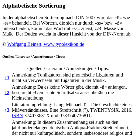
Alphabetische Sortierung
In der alphabetischen Sortierung nach DIN 5007 wird das »ß« wie
»ss« behandelt. Bei Wörtern, die sich nur durch »ss« bzw. »ß«
unterscheiden, kommt das Wort mit »ss« zuerst, z.B. Masse vor
Maße. Der Duden weicht in dieser Hinsicht von der DIN-Norm ab.
©
Wolfgang Beinert, www.typolexikon.de
Quellen / Literatur / Anmerkungen / Tipps:
Quellen / Literatur / Anmerkungen / Tipps:
Anmerkung: Tonligaturen sind phonetische Ligaturen und
↑
1
nicht zu verwechseln mit Ligaturen in der Musik.
Anmerkung: Da es keine Wörter gibt, die mit »ß« anfangen,
↑
2
beschreibt »Gemischte Schriftsatz« ausschließlich die
Kleinschreibung.
Literaturempfehlung: Lang, Michael: ß – Die Geschichte eines
↑
3
Mißverständnisses. Eine Streitschrift (?), TWENTYSIX, 2016,
ISBN
374073681X und 9783740736811.
Anmerkung: In diesem Zusammenhang sei auch an den
jahrhundertelangen deutschen Antiqua-Fraktur-Streit erinnert,
der nicht nur kulturpolitisch, sondern insbesondere religiös und