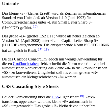
Unicode
Das kleine »ß« (kleines Eszett) wird als Zeichen im internationalen
Standard von Unicode® ab Version 1.1.0 (Juni 1993) für
Computerzeichensätze unter »Latin Small Letter Sharp S«
16)
(U+00DF) geführt.
Das große »ẞ« (großes ESZETT) wurde als neues Zeichen ab
Version 5.1 (April 2008) unter »Latin Capital Letter Sharp S«
(U+1E9E) aufgenommen. Die entsprechende Norm ISO/IEC 10646
17)
18)
trat zeitgleich in Kraft.
Da das Unicode Consortium jedoch nur wenige Anwendung für
diesen
Großbuchstaben
sieht, schreibt die Norm weiterhin vor, bei
automatischer Konvertierung das kleine »ß« in die Großbuchstaben
»SS« zu konvertieren. Umgekehrt soll aus einem großen »ẞ«
automatisch ein kleingeschriebenes »ß« werden.
CSS Cascading Style Sheets
19)
Bei der Konvertierung über die
CSS
-Eigenschaft
»text-
transform: uppercase« wird das kleine »ß« automatisch in
»SS« umgewandelt. Das große »ẞ« bleibt davon unberührt.