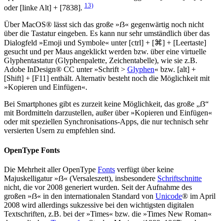
13)
oder [linke Alt] + [7838].
Über MacOS® lässt sich das große »ẞ« gegenwärtig noch nicht
über die Tastatur eingeben. Es kann nur sehr umständlich über das
Dialogfeld »Emoji und Symbole« unter [ctrl] + [⌘] + [Leertaste]
gesucht und per Maus angeklickt werden bzw. über eine virtuelle
Glyphentastatur (Glyphenpalette, Zeichentabelle), wie sie z.B.
Adobe InDesign® CC unter »Schrift >
Glyphen
« bzw. [alt] +
[Shift] + [F11] enthält. Alternativ besteht noch die Möglichkeit mit
»Kopieren und Einfügen«.
Bei Smartphones gibt es zurzeit keine Möglichkeit, das große „ẞ“
mit Bordmitteln darzustellen, außer über »Kopieren und Einfügen«
oder mit speziellen Synchronisations-Apps, die nur technisch sehr
versierten Usern zu empfehlen sind.
OpenType Fonts
Die Mehrheit aller OpenType
Fonts
verfügt über keine
Majuskelligatur »ẞ« (Versaleszett), insbesondere
Schriftschnitte
nicht, die vor 2008 generiert wurden. Seit der Aufnahme des
großen »ẞ« in den internationalen Standard von
Unicode
® im April
2008 wird allerdings sukzessive bei den wichtigsten digitalen
Textschriften, z.B. bei der »Times« bzw. die »Times New Roman«