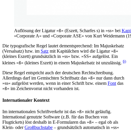
Auflösung der Ligatur »ß« (Eszett, Scharfes s) in »ss« bei
Kapi
»Corporate A« und »Corporate ASE« von Kurt Weidemann (1
Die typografische Regel lautet dementsprechend: Im Majuskelsatz
(Versalsatz) bzw. im
Satz
mit Kapitälchen wird die Ligatur »ß«
(kleines Eszett) grundsätzlich in »ss« bzw. »SS« aufgelöst. Ein
6)
kleines »ß« (kleines Eszett) in einem Majuskelsatz ist unzulässig.
Diese Regel entspricht auch der deutschen Rechtschreibung.
Allerdings darf im Gemischten Schriftsatz das »ß« nur dann durch
»ss« aufgelöst werden, wenn in einer Schrift bzw. einem
Font
das
»ß« im Zeichenvorrat nicht vorhanden ist.
Internationaler Kontext
Im internationalen Schriftverkehr ist das »ß« nicht geläufig.
International genutzte Software (z.B. für das Buchen von
Flugtickets) löst deshalb in E-Formularen das »ß« – egal ob als
Klein- oder
Großbuchstabe
– grundsätzlich automatisch in »ss«