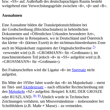
bzw. »SS« auf. Außerhalb des deutschsprachigen Raums besteht
weitgehend eine Verwechslungsgefahr zwischen »ß«, »β« und »B«.
Ausnahmen
Eine Ausnahme bilden die Transkriptionsrichtlinien bei
der Großschreibung (Blockbuchstaben) in behördlichen
Dokumenten und »Öffentlichen Urkunden besonderer Art«,
beispielsweise in Reisepässen, wo in Deutschland und Österreich
das kleine »ß« (kleines Eszett) in der nichtmaschinenlesbaren Zone
7)
auch im Majuskelsatz zugunsten der Originalschreibweise
verwendet wird (z.B. »GROßMANN« für »Großmann«), im
maschinenlesbaren Teil jedoch »ß« in »SS« aufgelöst wird (z.B.
»GROSSMANN« für »Großmann«).
Bei Frakturschriften wird die Ligatur »ß« im
Sperrsatz
nicht
aufgelöst.
Bis Mitte der 1950er Jahre wurde das »ß« im Majuskelsatz – meist
im Titel- und
Akzidenzsatz
– nach offizieller Rechtschreibung mit
den
Majuskeln
»SZ« aufgelöst. Beispiel: KARL DER GROSZE
8)
9)
oder RUSZLAND.
Ähnlich wurde in Technischen
Zeichnungen verfahren, um Missverständnisse – insbesondere bei
Schriftfeldern (z.B. Maße ≠ Masse) – ­zu vermeiden.