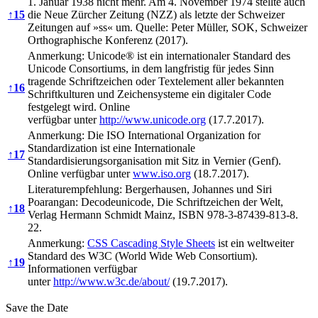
1. Januar 1938 nicht mehr. Am 4. November 1974 stellte auch
↑
15
die Neue Zürcher Zeitung (NZZ) als letzte der Schweizer
Zeitungen auf »ss« um. Quelle: Peter Müller, SOK, Schweizer
Orthographische Konferenz (2017).
Anmerkung: Unicode® ist ein internationaler Standard des
Unicode Consortiums, in dem langfristig für jedes Sinn
tragende Schriftzeichen oder Textelement aller bekannten
↑
16
Schriftkulturen und Zeichensysteme ein digitaler Code
festgelegt wird. Online
verfügbar unter
http://www.unicode.org
(17.7.2017).
Anmerkung: Die ISO International Organization for
Standardization ist eine Internationale
↑
17
Standardisierungsorganisation mit Sitz in Vernier (Genf).
Online verfügbar unter
www.iso.org
(18.7.2017).
Literaturempfehlung: Bergerhausen, Johannes und Siri
Poarangan: Decodeunicode, Die Schriftzeichen der Welt,
↑
18
Verlag Hermann Schmidt Mainz, ISBN 978-3-87439-813-8.
22.
Anmerkung:
CSS Cascading Style Sheets
ist ein weltweiter
Standard des W3C (World Wide Web Consortium).
↑
19
Informationen verfügbar
unter
http://www.w3c.de/about/
(19.7.2017).
Save the Date