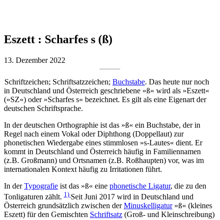
Eszett : Scharfes s (ß)
13. Dezember 2022
Schriftzeichen; Schriftsatzzeichen;
Buchstabe
. Das heute nur noch
in Deutschland und Österreich geschriebene »ß« wird als »Eszett«
(»SZ«) oder »Scharfes s« bezeichnet. Es gilt als eine Eigenart der
deutschen Schriftsprache.
In der deutschen Orthographie ist das »ß« ein Buchstabe, der in
Regel nach einem Vokal oder Diphthong (Doppellaut) zur
phonetischen Wiedergabe eines stimmlosen »s-Lautes« dient. Er
kommt in Deutschland und Österreich häufig in Familiennamen
(z.B. Großmann) und Ortsnamen (z.B. Roßhaupten) vor, was im
internationalen Kontext häufig zu Irritationen führt.
In der
Typografie
ist das »ß« eine
phonetische Ligatur
, die zu den
1)
Tonligaturen zählt.
Seit Juni 2017 wird in Deutschland und
Österreich grundsätzlich zwischen der
Minuskelligatur
»ß« (kleines
Eszett) für den Gemischten
Schriftsatz
(Groß- und Kleinschreibung)