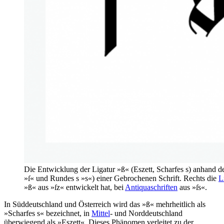
Die Entwicklung der Ligatur »ß« (Eszett, Scharfes s) anhand 
»ſ« und Rundes s »s«) einer Gebrochenen Schrift. Rechts die
L
»ß« aus »ſz« entwickelt hat, bei
Antiquaschriften
aus »ſs«.
In Süddeutschland und Österreich wird das »ß« mehrheitlich als
»Scharfes s« bezeichnet, in
Mittel
- und Norddeutschland
überwiegend als »Eszett«. Dieses Phänomen verleitet zu der