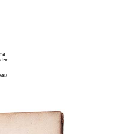
mit
e dem
atus