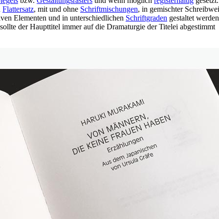
iegels
bzw.
Gestaltungsrasters
und wenn möglich
registerhaltig
gesetzt.
n
Flattersatz
, mit und ohne
Schriftmischungen
, in gemischter Schreibwe
ativen Elementen und in unterschiedlichen
Schriftgraden
gestaltet werden
sollte der Haupttitel immer auf die Dramaturgie der Titelei abgestimmt