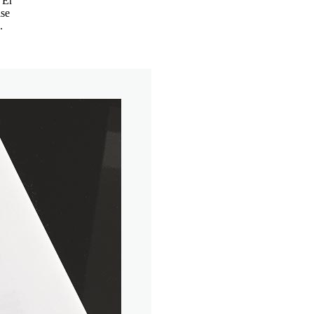
 Er
ise
.