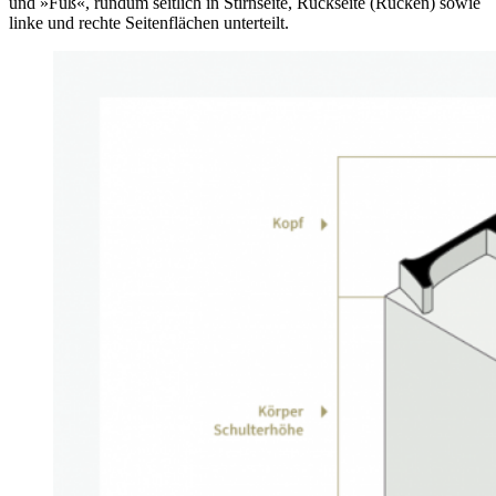
und »Fuß«, rundum seitlich in Stirnseite, Rückseite (Rücken) sowie
linke und rechte Seitenflächen unterteilt.