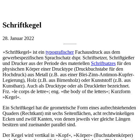
Schriftkegel
28. Januar 2022
»Schriftkegel« ist ein
typografischer
Fachausdruck aus dem
gewerbespezifischen Sprachschatz dspr. Schriftsetzer, Schriftgießer
und Drucker aus der Periode des materiellen
Schriftsatzes
für den
physischen Körper einer Drucktype (Druckbuchstabe für den
Hochdruck) aus Metall (z.B. aus einer Blei-Zinn-Antimon-Kupfer-
Legierung), Holz (z.B. aus Birnenholz) oder Kunststoff (z.B. aus
Kunstharz). Auch als Drucktype oder als Druckletter bezeichnet.
Frz. »le corps de lettre«; eng. »the body of the letters«; Kurzform
»Kegel«.
Ein Schriftkegel hat die geometrische Form eines aufrechtstehenden
Quaders (Rechtkant) mit sechs Seitenflächen, acht rechtwinkeligen
Ecken und zwölf Kanten, von denen jeweils vier gleiche Längen
besitzen und zueinander parallel sind.
Der Kegel wird vertikal in »Kopf«, »Körper« (Buchstabenkörper)