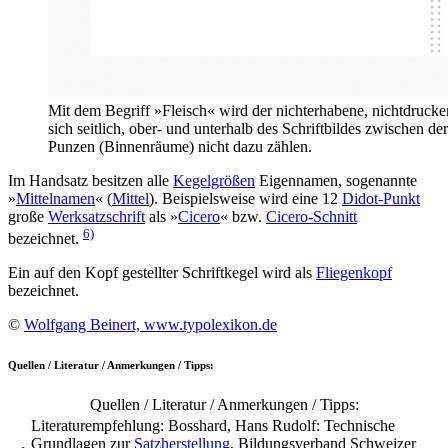
Mit dem Begriff »Fleisch« wird der nichterhabene, nichtdrucken
sich seitlich, ober- und unterhalb des Schriftbildes zwischen
Punzen (Binnenräume) nicht dazu zählen.
Im Handsatz besitzen alle
Kegelgrößen
Eigennamen, sogenannte
»
Mittelnamen
« (
Mittel
). Beispielsweise wird eine 12
Didot-Punkt
große
Werksatzschrift
als »
Cicero
« bzw.
Cicero-Schnitt
6)
bezeichnet.
Ein auf den Kopf gestellter Schriftkegel wird als
Fliegenkopf
bezeichnet.
©
Wolfgang Beinert, www.typolexikon.de
Quellen / Literatur / Anmerkungen / Tipps:
Quellen / Literatur / Anmerkungen / Tipps:
Literaturempfehlung: Bosshard, Hans Rudolf: Technische
Grundlagen zur
Satzherstellung
, Bildungsverband Schweizer