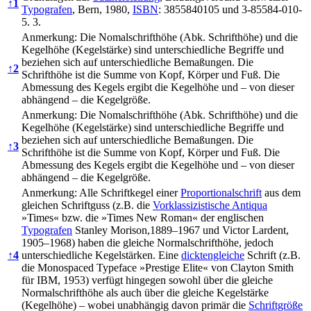
↑
1
Typografen
, Bern, 1980,
ISBN
: 3855840105 und 3-85584-010-
5. 3.
Anmerkung: Die Nomalschrifthöhe (Abk. Schrifthöhe) und die
Kegelhöhe (Kegelstärke) sind unterschiedliche Begriffe und
beziehen sich auf unterschiedliche Bemaßungen. Die
↑
2
Schrifthöhe ist die Summe von Kopf, Körper und Fuß. Die
Abmessung des Kegels ergibt die Kegelhöhe und – von dieser
abhängend – die Kegelgröße.
Anmerkung: Die Nomalschrifthöhe (Abk. Schrifthöhe) und die
Kegelhöhe (Kegelstärke) sind unterschiedliche Begriffe und
beziehen sich auf unterschiedliche Bemaßungen. Die
↑
3
Schrifthöhe ist die Summe von Kopf, Körper und Fuß. Die
Abmessung des Kegels ergibt die Kegelhöhe und – von dieser
abhängend – die Kegelgröße.
Anmerkung: Alle Schriftkegel einer
Proportionalschrift
aus dem
gleichen Schriftguss (z.B. die
Vorklassizistische Antiqua
»Times« bzw. die »Times New Roman« der englischen
Typografen
Stanley Morison,1889–1967 und Victor Lardent,
1905–1968) haben die gleiche Normalschrifthöhe, jedoch
↑
4
unterschiedliche Kegelstärken. Eine
dicktengleiche
Schrift (z.B.
die Monospaced Typeface »Prestige Elite« von Clayton Smith
für IBM, 1953) verfügt hingegen sowohl über die gleiche
Normalschrifthöhe als auch über die gleiche Kegelstärke
(Kegelhöhe) – wobei unabhängig davon primär die
Schriftgröße